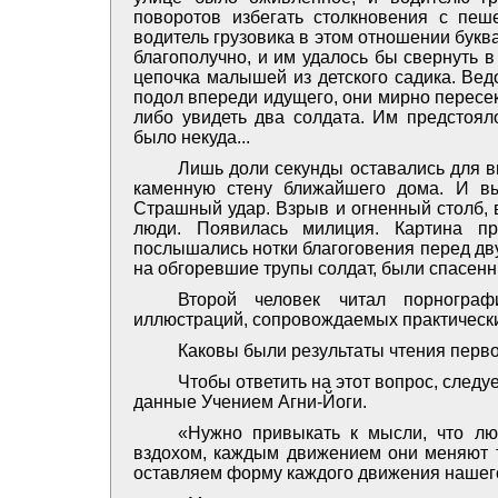
поворотов избегать столкновения с пеш
водитель грузовика в этом отношении буква
благополучно, и им удалось бы свернуть в
цепочка малышей из детского садика. Вед
подол впереди идущего, они мирно пересек
либо увидеть два солдата. Им предстояло
было некуда...
Лишь доли секунды оставались для в
каменную стену ближайшего дома. И вы
Страшный удар. Взрыв и огненный столб, 
люди. Появилась милиция. Картина пр
послышались нотки благоговения перед дв
на обгоревшие трупы солдат, были спасен
Второй человек читал порногра
иллюстраций, сопровождаемых практическ
Каковы были результаты чтения перво
Чтобы ответить на этот вопрос, след
данные Учением Агни-Йоги.
«Нужно привыкать к мысли, что лю
вздохом, каждым движением они меняют т
оставляем форму каждого движения нашего.