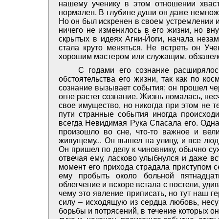
нашему ученику в этом отношении хвас
нормален. В глубине души он даже немнож
Но он был искренен в своем устремлении и
ничего не изменилось в его жизни, но вн
скрытых в идеях Агни-Йоги, начала незам
стала круто меняться. Не встреть он Уч
хорошим мастером или служащим, обзавелся
С годами его сознание расширялос
обстоятельства его жизни, так как по ко
сознание вызывает события; он прошел чер
огне растет сознание. Жизнь ломалась, нес
свое имущество, но никогда при этом не т
пути странные события иногда происходи
всегда Невидимая Рука Спасала его. Одна
произошло во сне, что-то важное и вел
живущему... Он вышел на улицу, и все люд
Он пришел по делу к чиновнику, обычно су
отвечая ему, ласково улыбнулся и даже в
момент его прихода страдала приступом с
ему пробыть около больной пятнадцат
облегчение и вскоре встала с постели, уд
чему это явление приписать, но тут наш г
силу – исходящую из сердца любовь, нес
борьбы и потрясений, в течение которых о