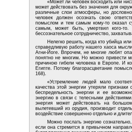
«Может ли человек восходить или нис
может действовать без значения для окру
различные слои атмосферы, но дословно
человек должен осознать свою ответст
помыслом и тем самым кому-то оказал с
самым, может быть, умертвил кого-то.
бессознательное сотрудничество, захватыв
Нелегко решить, когда кто убийца или
справедливую работу нашего хаоса мысли,
Агни-Йоге. Впрочем, не многие любят опа
понятно не многим. Но можно привести м
причиною гибели человека в Европе. И ко
Египте. Потому благорасцветание помысло
168).
«Устремление людей мало соответс
качества этой энергии утеряли признаки 
беспредельность энергии и ее возможн
энергию в связи с телесными действиями
энергия может действовать на большом
вылетевший из орудия, производит отдель
воздействие совершенно отдельно и длитель
Можно послать энергию сознательно,
если она стремится в привычном направле