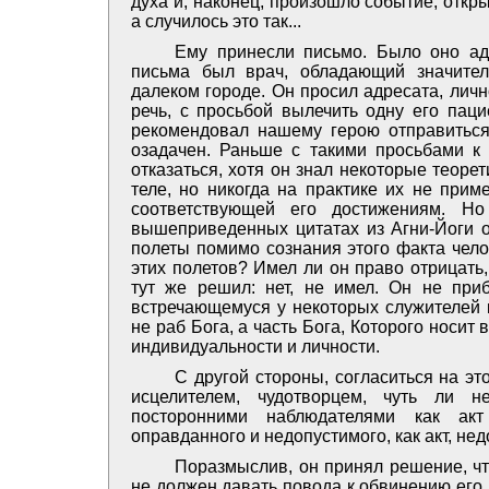
духа и, наконец, произошло событие, откр
а случилось это так...
Ему принесли письмо. Было оно ад
письма был врач, обладающий значите
далеком городе. Он просил адресата, лично
речь, с просьбой вылечить одну его паци
рекомендовал нашему герою отправиться 
озадачен. Раньше с такими просьбами к
отказаться, хотя он знал некоторые теор
теле, но никогда на практике их не при
соответствующей его достижениям. Н
вышеприведенных цитатах из Агни-Йоги о
полеты помимо сознания этого факта челов
этих полетов? Имел ли он право отрицать
тут же решил: нет, не имел. Он не при
встречающемуся у некоторых служителей 
не раб Бога, а часть Бога, Которого носит
индивидуальности и личности.
С другой стороны, согласиться на эт
исцелителем, чудотворцем, чуть ли н
посторонними наблюдателями как акт
оправданного и недопустимого, как акт, не
Поразмыслив, он принял решение, чт
не должен давать повода к обвинению его