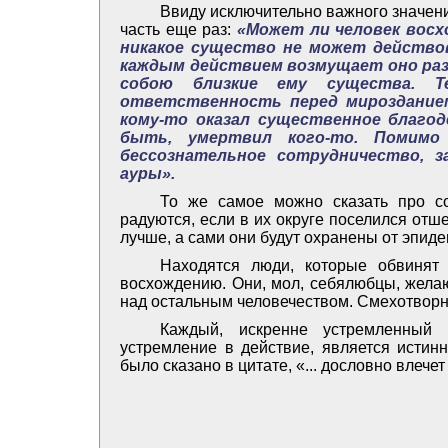
Ввиду исключительно важного значен
часть еще раз:
«Может ли человек восх
никакое существо не может действов
каждым действием возмущает оно раз
собою близкие ему существа. Т
ответственность перед мироздание
кому-то оказал существенное благод
быть, умертвил кого-то. Помимо
бессознательное сотрудничество, 
ауры».
То же самое можно сказать про со
радуются, если в их округе поселился отше
лучше, а сами они будут охранены от эпиде
Находятся люди, которые обвинят 
восхождению. Они, мол, себялюбцы, жела
над остальным человечеством. Смехотворн
Каждый, искренне устремленный
устремление в действие, является истин
было сказано в цитате, «... дословно влече