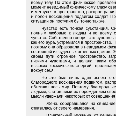
всему телу. На этом физическое проявлен
момент невидимый физическому глазу свет
и метнулся в пространство, распространя
и полон восхищения подвигом солдат. Пр
ситуации он поступил бы точно так же.
Чувство есть тонкая субстанция. 
полным любовью к людям и ко всему с
чувство. Собственно говоря, это чувство 
как его аура, устремился в пространство
поэтому она образовала в невидимом физи
состоящий из чудесных огненных цветов. 
своем пути огромное пространство, заг
низкими чувствами, и делала таким об
высоких космических энергий, пролива
вокруг себя.
Но это был лишь один аспект его
благородного восхищения подвигом, распр
обтекают весь мир. Поэтому благородны
людьми, считавшими их порождением своег
мысли удержали некоторых от совершения 
... Жена, собиравшаяся на свидание
отказалась от своего намерения.
... Влиятельный мужчина, от решени