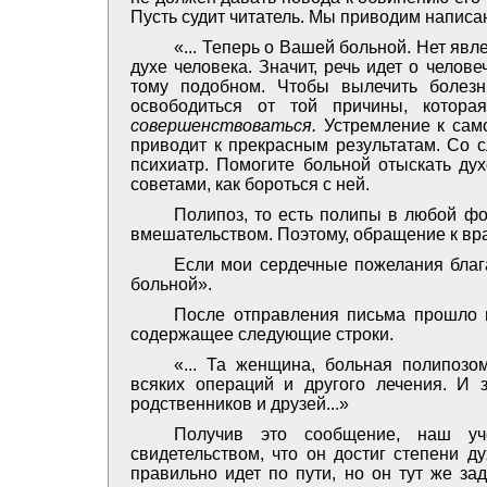
Пусть судит читатель. Мы приводим написан
«... Теперь о Вашей больной. Нет явл
духе человека. Значит, речь идет о челов
тому подобном. Чтобы вылечить болезн
освободиться от той причины, котор
совершенствоваться.
Устремление к сам
приводит к прекрасным результатам. Со с
психиатр. Помогите больной отыскать ду
советами, как бороться с ней.
Полипоз, то есть полипы в любой ф
вмешательством. Поэтому, обращение к вр
Если мои сердечные пожелания благ
больной».
После отправления письма прошло п
содержащее следующие строки.
«... Та женщина, больная полипозо
всяких операций и другого лечения. И 
родственников и друзей...»
Получив это сообщение, наш уч
свидетельством, что он достиг степени д
правильно идет по пути, но он тут же за