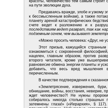
красоты, человечество тем самым строит 
на пути эволюции духа.
Предаваясь вражде, злобе и узкому эг
к бессмысленным войнам), а также потак
планету ареной катастрофических бедствий,
счете ведет к разложению и к разр
последствиям ведет разврат, так как н
подземным огнем, чем вызывает землетр
«Можно просить человека: «Друг, не у
Этот призыв, кажущийся странным
ознакомиться с сокровенной философией,
нацелен, главным образом, против разв
второго читателя, кроме уже вышеприв
равновесие обмена энергии планеты и уск
добавить, что весь вред мышления в
перечисленным.
В качестве подтверждения к сказанно
«Землетрясение, извержения, бури
обнищание, войны, восстания, неверие, п
ждет человечество?! Не нужны пророк
собиралось никогда столько страшных 
затемнены глаза!» («Иерархия», § 117