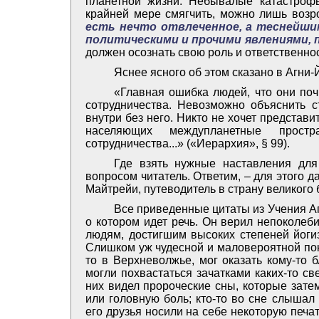
планетной жизни. Небывалые катастрофы
крайней мере смягчить, можно лишь воз
есть нечто отвлеченное, а теснейшим
политическими и прочими явлениями, 
должен осознать свою роль и ответственнос
Яснее ясного об этом сказано в Агни-
«Главная ошибка людей, что они поч
сотрудничества. Невозможно объяснить с
внутри без него. Никто не хочет представи
населяющих междупланетные прост
сотрудничества...» («Иерархия», § 99).
Где взять нужные наставления для
вопросом читатель. Ответим, – для этого д
Майтрейи, путеводитель в страну великого 
Все приведенные цитаты из Учения Агн
о котором идет речь. Он верил непоколебим
людям, достигшим высоких степеней йогиз
Слишком уж чудесной и маловероятной пока
то в Верхневолжье, мог оказать кому-то 
могли похвастаться зачатками каких-то св
них видел пророческие сны, которые зате
или головную боль; кто-то во сне слышал 
его друзья носили на себе некоторую печат