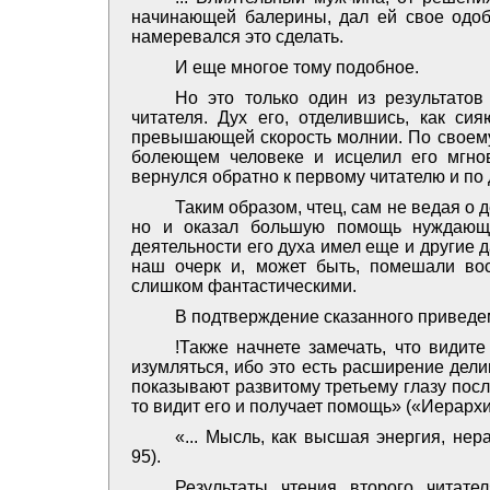
начинающей балерины, дал ей свое одобр
намеревался это сделать.
И еще многое тому подобное.
Но это только один из результато
читателя. Дух его, отделившись, как си
превышающей скорость молнии. По своему 
болеющем человеке и исцелил его мгно
вернулся обратно к первому читателю и по
Таким образом, чтец, сам не ведая о д
но и оказал большую помощь нуждающи
деятельности его духа имел еще и другие
наш очерк и, может быть, помешали во
слишком фантастическими.
В подтверждение сказанного приведем
!Также начнете замечать, что видит
изумляться, ибо это есть расширение дел
показывают развитому третьему глазу посл
то видит его и получает помощь» («Иерархия
«... Мысль, как высшая энергия, нер
95).
Результаты чтения второго читате