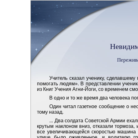
Невидим
Пережива
Учитель сказал ученику, сделавшему
помогать людям». В представлении ученика
из Книг Учения Агни-Йоги, со временем см
В одно и то же время два человека по
Один читал газетное сообщение о не
тому назад.
... Два солдата Советской Армии ехал
крутым наклоном вниз, отказали тормоза, 
все увеличивающейся скоростью машина б
улице было оживленное, и водителю г