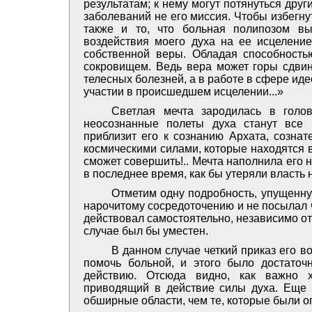
результатам; к нему могут потянуться друг
заболеваний не его миссия. Чтобы избегну
также и то, что больная полипозом вы
воздействия моего духа на ее исцелени
собственной веры. Обладая способностью
сокровищем. Ведь вера может горы сдвин
телесных болезней, а в работе в сфере иде
участии в происшедшем исцелении...»
Светлая мечта зародилась в голов
неосознанные полеты духа станут все 
приблизит его к сознанию Архата, созна
космическими силами, которые находятся в
сможет совершить!.. Мечта наполнила его 
в последнее время, как бы утеряли власть
Отметим одну подробность, упущенну
нарочитому сосредоточению и не посылал 
действовал самостоятельно, независимо от 
случае был бы уместен.
В данном случае четкий приказ его в
помочь больной, и этого было достаточн
действию. Отсюда видно, как важно х
приводящий в действие силы духа. Еще 
обширные области, чем те, которые были о