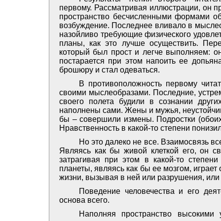
первому. Рассматривая иллюстрации, он п
пространство бесчисленными формами об
возбуждение. Последнее вливало в мыслео
назойливо требующие физического удовлет
планы, как это лучше осуществить. Пер
который был прост и легче выполняем: он
постарается при этом напоить ее допьяна
брошюру и стал одеваться.
В противоположность первому читат
своими мыслеобразами. Последние, устрем
своего полета будили в сознании друг
наполнены сами. Жены и мужья, неустойчи
бы – совершили измены. Подростки (обоих
Нравственность в какой-то степени понизил
Но это далеко не все. Взаимосвязь вс
Являясь как бы живой клеткой его, он с
затрагивая при этом в какой-то степени
планеты, являясь как бы ее мозгом, играе
жизни, вызывая в ней или разрушения, или
Поведение человечества и его дея
основа всего.
Наполняя пространство высокими