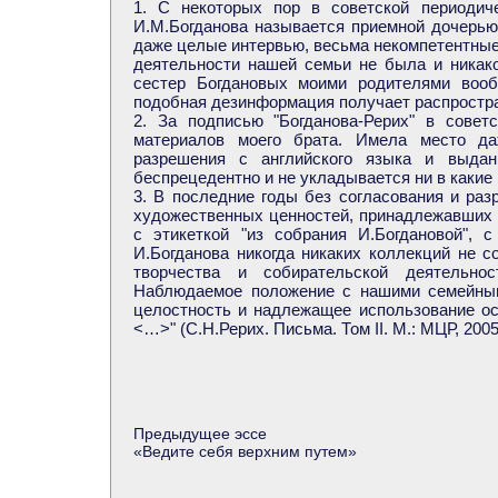
1. С некоторых пор в советской периодич
И.М.Богданова называется приемной дочерью
даже целые интервью, весьма некомпетентные 
деятельности нашей семьи не была и никако
сестер Богдановых моими родителями вооб
подобная дезинформация получает распростр
2. За подписью "Богданова-Рерих" в совет
материалов моего брата. Имела место да
разрешения с английского языка и выданн
беспрецедентно и не укладывается ни в каки
3. В последние годы без согласования и ра
художественных ценностей, принадлежавших 
с этикеткой "из собрания И.Богдановой",
И.Богданова никогда никаких коллекций не с
творчества и собирательской деятельно
Наблюдаемое положение с нашими семейным
целостность и надлежащее использование ос
<…>" (С.Н.Рерих. Письма. Том II. М.: МЦР, 2005,
Предыдущее эссе
«
Ведите себя верхним путем
»