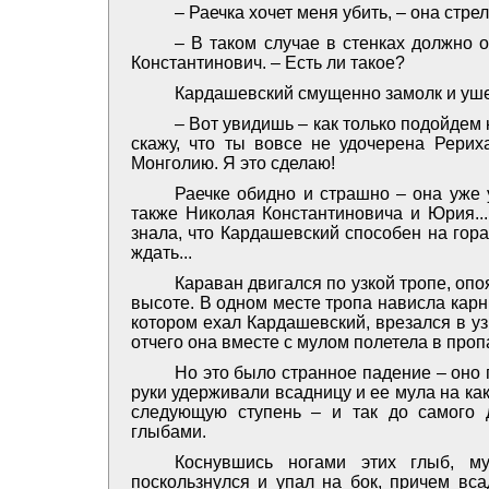
– Раечка хочет меня убить, – она стре
– В таком случае в стенках должно о
Константинович. – Есть ли такое?
Кардашевский смущенно замолк и ушел
– Вот увидишь – как только подойдем 
скажу, что ты вовсе не удочерена Рерих
Монголию. Я это сделаю!
Раечке обидно и страшно – она уже 
также Николая Константиновича и Юрия... 
знала, что Кардашевский способен на гор
ждать...
Караван двигался по узкой тропе, о
высоте. В одном месте тропа нависла карни
котором ехал Кардашевский, врезался в у
отчего она вместе с мулом полетела в проп
Но это было странное падение – оно
руки удерживали всадницу и ее мула на ка
следующую ступень – и так до самого 
глыбами.
Коснувшись ногами этих глыб, му
поскользнулся и упал на бок, причем вса