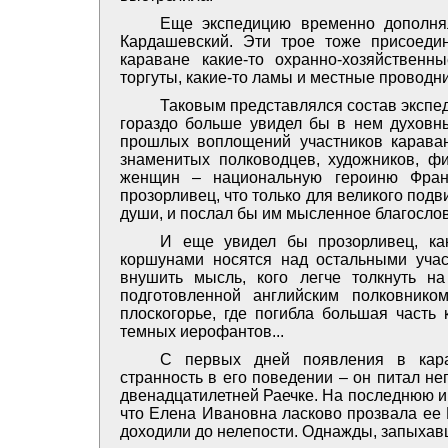
Еще экспедицию временно дополнял
Кардашевский. Эти трое тоже присоеди
караване какие-то охранно-хозяйственн
торгуты, какие-то ламы и местные проводни
Таковым представлялся состав экспе
гораздо больше увидел бы в нем духовны
прошлых воплощений участников караван
знаменитых полководцев, художников, ф
женщин – национальную героиню Фран
прозорливец, что только для великого подв
души, и послал бы им мысленное благосло
И еще увидел бы прозорливец, ка
коршунами носятся над остальными учас
внушить мысль, кого легче толкнуть на
подготовленной английским полковник
плоскогорье, где погибла большая часть
темных иерофантов...
С первых дней появления в кара
странность в его поведении – он питал н
двенадцатилетней Раечке. На последнюю ин
что Елена Ивановна ласково прозвала ее 
доходили до нелепости. Однажды, запыхавш