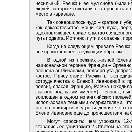
несильный. Раечка и ее мул снова были н
людей, которые спустились в пропасть по
место в караване.
Так совершилось чудо – краткое и убе
как доказательство мощи сил духа, пере
вдохновляющее свидетельство священного 
путь подвига. Истинно, пути их опасны, пор
Когда на следующем привале Раечка
все происшедшее следующим образом.
В одной из прежних жизней Елена
национальной героине Франции – Орлеанск
пленена англичанами, подвергнута допроса
костре. Присутствие Раечки в экспеди
сотрудничества с Еленой Ивановной в п
подвиг, спасая Францию, Раечка находил
сказано под каким именем). Человек, н
воплощен в одном из английских палачей
использована темными одержателями, что
что на придирки и угрозы девочке его 
Елене Ивановне еще до происшествия на С
Могут спросить: чем угрожала 12-
старались ее уничтожить? Ответом на это
целиком отдана служению Великой Чете ­–