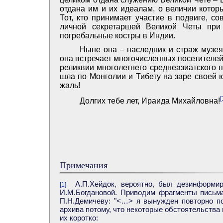
отдана им и их идеалам, о величии котор
Тот, кто принимает участие в подвиге, с
личной секретаршей Великой Четы при
погребальные костры в Индии.
Ныне она – наследник и страж музея
она встречает многочисленных посетителей,
реликвии многолетнего среднеазиатского 
шла по Монголии и Тибету на заре своей ю
жаль!
[
Долгих тебе лет, Ираида Михайловна!
Примечания
А.П.Хейдок, вероятно, был дезинформир
[1]
И.М.Богдановой. Приводим фрагменты письма
П.Н.Демичеву: "<…> я вынужден повторно по
архива потому, что некоторые обстоятельств
их коротко: