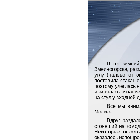
В тот зимний
Змеиногорска, разм
углу (налево от 
поставила стакан 
поэтому улеглась 
и занялась вязание
на стул у входной 
Все мы вним
Москве.
Вдруг раздал
стоявший на комод
Некоторые осколки
оказалось испещре