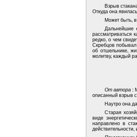
Взрыв стакана
Откуда она явилас
Может быть, в
Дальнейшие 
рассматриваться к
редко, о чем свиде
Скребцов побывал 
об отшельнике, ж
молитву, каждый ра
От автора
:
описанный взрыв с
Наутро она д
Старая хозяй
виде энергетичес
направлено в ста
действительности, 