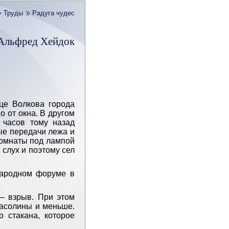
Труды
Радуга чудес
Альфред Хейдок
це Волкова города
о от окна. В другом
 часов тому назад
ые передачи лежа и
комнаты под лампой
 слух и поэтому сел
народном форуме в
– ­взрыв. При этом
фасолины и меньше.
о стакана, которое