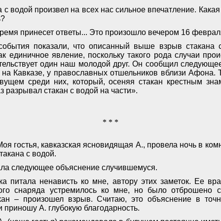
 с водой произвел на всех нас сильное впечатление. Кака
ь?
ремя принесет ответы... Это произошло вечером 16 феврал
события показали, что описанный выше взрыв стакана 
ак единичное явление, поскольку такого рода случаи прои
тельствует один наш молодой друг. Он сообщил следующее:
на Кавказе, у православных отшельников вблизи Афона. 
ивущем среди них, который, осеняя стакан крестным зна
з разрывал стакан с водой на части».
* * *
 Моя гостья, кавказская ясновидящая А., провела ночь в ком
такана с водой.
ала следующее объяснение случившемуся.
ка питала ненависть ко мне, автору этих заметок. Ее вр
кого снаряда устремилось ко мне, но было отброшено с
кан – произошел взрыв. Считаю, это объяснение в точно
и приношу А. глубокую благодарность.