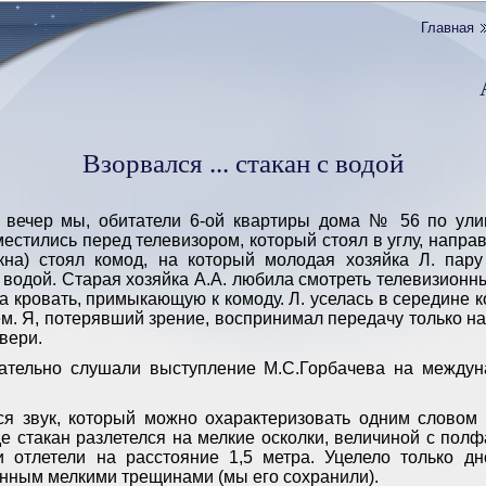
Главная
Взорвался ... стакан с водой
 вечер мы, обитатели 6-ой квартиры дома № 56 по ули
естились перед телевизором, который стоял в углу, направ
окна) стоял комод, на который молодая хозяйка Л. пару
с водой. Старая хозяйка А.А. любила смотреть телевизионн
на кровать, примыкающую к комоду. Л. уселась в середине 
м. Я, потерявший зрение, воспринимал передачу только на
двери.
ательно слушали выступление М.С.Горбачева на между
ся звук, который можно охарактеризовать одним словом 
е стакан разлетелся на мелкие осколки, величиной с пол
 отлетели на расстояние 1,5 метра. Уцелело только дн
нным мелкими трещинами (мы его сохранили).