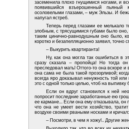
засеменила плохо гнущимися ногами, и все
появившийся взъерошенный пьяный 
осоловелыми глазами, – муж Эльзы. И бежа
напугал ястреб.
Теперь перед глазами ее мелькало то
злобным, с трясущимися губами было оно, 
таким цинично-равнодушным оно было, ког
коротко и безапелляционно заявил, точно с
– Выкурить квартиранта!
Ну, как она могла так ошибиться в 
сразу сказала – пропойца! Но тогда он
преследовал мать! Оттого-то она вскоре и 
она сама не была такой прозорливой; когд
всегда яро доказывал ненужность той или 
это с одной только целью, чтоб на выпивку 
Если он вдруг становился к ней нео
попросит последние заработанные ею гроши
ее кармане... Если она ему отказывала, он
что она не умеет вести хозяйство, тратит
воздухе своими рваными носками и кричал:
– Посмотри, в чем я хожу!.. Другие жен
Выходило так, что во всех их нехва