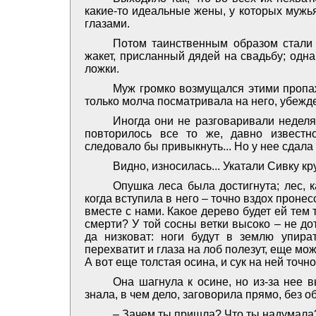
какие-то идеальные жены, у которых мужь
глазами.
Потом таинственным образом стали 
жакет, присланный дядей на свадьбу; одн
ложки.
Муж громко возмущался этими пропа
только молча посматривала на него, убежде
Иногда они не разговаривали неделя
повторилось все то же, давно известн
следовало бы привыкнуть... Но у нее сдала 
Видно, износилась... Укатали Сивку к
Опушка леса была достигнута; лес, к
когда вступила в него – точно вздох пронес
вместе с нами. Какое дерево будет ей тем
смерти? У той сосны ветки высоко – не до
да низковат: ноги будут в землю упират
перехватит и глаза на лоб полезут, еще можн
А вот еще толстая осина, и сук на ней точно 
Она шагнула к осине, но из-за нее 
знала, в чем дело, заговорила прямо, без о
– Зачем ты пришла? Что ты надумала