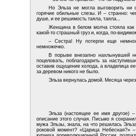
Но Эльза не могла выговорить ни с
горячие обильные слезы. И – странно: че
душе, и ее решимость таяла, таяла...
Женщина в белом молча стояла как 
какой-то страшный груз и, когда, по-видимо
– Сестра! Ну потерпи еще немноже
немножечко.
В порыве внезапно нахлынувшей не
поцеловать, поблагодарить за наступивш
оставив ощущение холода, а владелица ее 
за деревом никого не было.
Эльза вернулась домой. Месяца через
Эльза (настоящее ее имя другое) –
описание этого случая. Письмо я сохрани
мужа Эльзы, знала, на что решилась Эль
роковой момент? «Царица Небесная?» –
купчиха дореволюционной России, подраз