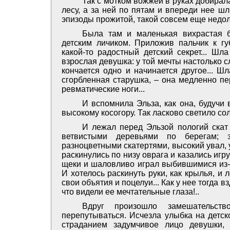
Так с мотком вожжей в руках добира
лесу, а за ней по пятам и впереди нее шл
эпизоды прожитой, такой совсем еще недолг
Была там и маленькая вихрастая б
детским личиком. Приложив пальчик к гу
какой-то радостный детский секрет... Шл
взрослая девушка: у той мечты настолько с
кончается одно и начинается другое... Шл
сгорбленная старушка, – она медленно пе
ревматические ноги...
И вспомнила Эльза, как она, будучи
высокому косогору. Так ласково светило со
И лежал перед Эльзой пологий скат 
ветвистыми деревьями по берегам; 
разноцветными скатертями, высокий увал,
раскинулись по низу оврага и казались игр
щеки и шаловливо играл выбившимися из-п
И хотелось раскинуть руки, как крылья, и
свои объятия и поцелуи... Как у нее тогда 
что видели ее мечтательные глаза!..
Вдруг произошло замешательств
перепутываться. Исчезла улыбка на детск
страданием задумчивое лицо девушки, 