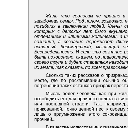
Жаль, что геологам не пришло в 
загадочная семья. Под полом, возможно, 
погибших в заключении людей. Члены с
которым с детских лет было внушено,
отпеванием и длинными молитвами, а ин
сознания, а сознание переживает физи
истинный бессмертный, мыслящий че
Беспредельность. И если это сознание 
быть похоронено, скажем, по православн
своего трупа и будет стараться наводит
их земле, так сказать, по всем православн
Сколько таких рассказов о призрака
месте, где по раскапывании обычно об
погребения таких останков призрак перест
Мысль ведет человека как при жиз
освободить его для орлиного полета в си
или постыдной страсти. Так, например
прикованной, точно цепной пес, к своему
лишь о приумножении этого сокровища,
прочней...
В качестве иллюстрации к сказанном