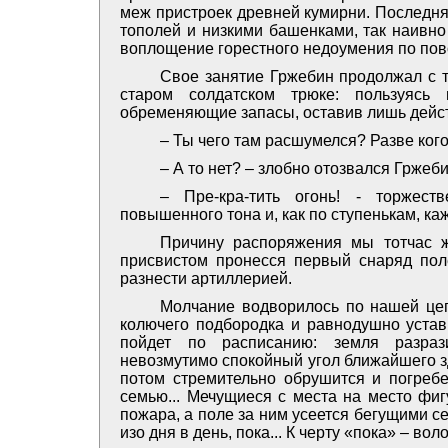
меж пристроек древней кумирни. Последня
тополей и низкими башенками, так наивно
воплощение горестного недоумения по пово
Свое занятие Гржебин продолжал с т
старом солдатском трюке: пользуясь 
обременяющие запасы, оставив лишь дейст
– Ты чего там расшумелся? Разве ког
– А то нет? – злобно отозвался Гржебин
– Пре-кра-тить огонь! - торжест
повышенного тона и, как по ступенькам, ка
Причину распоряжения мы тотчас ж
присвистом пронесся первый снаряд пол
разнести артиллерией.
Молчание водворилось по нашей цеп
колючего подбородка и равнодушно устави
пойдет по расписанию: земля разра
невозмутимо спокойный угол ближайшего зд
потом стремительно обрушится и погребе
семью... Мечущиеся с места на место фиг
пожара, а поле за ним усеется бегущими се
изо дня в день, пока... К черту «пока» – во