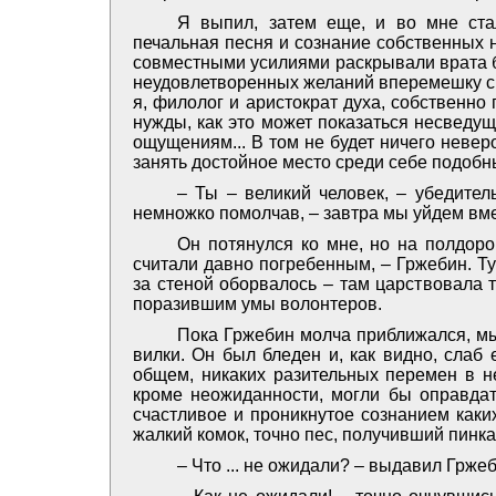
Я выпил, затем еще, и во мне ста
печальная песня и сознание собственных 
совместными усилиями раскрывали врата 
неудовлетворенных желаний вперемешку с
я, филолог и аристократ духа, собственно 
нужды, как это может показаться несведущ
ощущениям... В том не будет ничего неверо
занять достойное место среди себе подобны
– Ты – великий человек, – убедител
немножко помолчав, – завтра мы уйдем вме
Он потянулся ко мне, но на полдоро
считали давно погребенным, – Гржебин. Ту
за стеной оборвалось – там царствовала 
поразившим умы волонтеров.
Пока Гржебин молча приближался, мы
вилки. Он был бледен и, как видно, слаб
общем, никаких разительных перемен в не
кроме неожиданности, могли бы оправда
счастливое и проникнутое сознанием каки
жалкий комок, точно пес, получивший пинка.
– Что ... не ожидали? – выдавил Грж