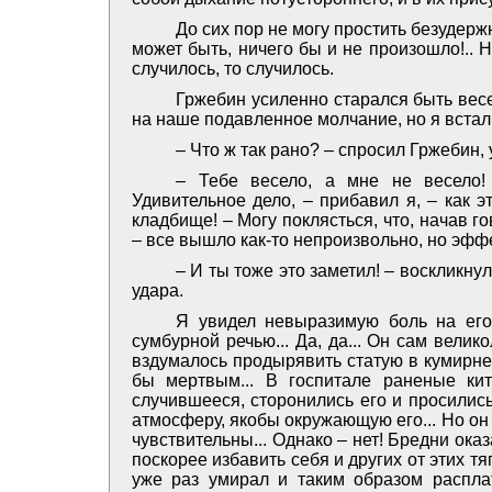
До сих пор не могу простить безудерж
может быть, ничего бы и не произошло!.. 
случилось, то случилось.
Гржебин усиленно старался быть весе
на наше подавленное молчание, но я встал и
– Что ж так рано? – спросил Гржебин,
– Тебе весело, а мне не весело!
Удивительное дело, – прибавил я, – как 
кладбище! – Могу поклясться, что, начав г
– все вышло как-то непроизвольно, но эфф
– И ты тоже это заметил! – воскликну
удара.
Я увидел невыразимую боль на его
сумбурной речью... Да, да... Он сам велико
вздумалось продырявить статую в кумирне, 
бы мертвым... В госпитале раненые кит
случившееся, сторонились его и просилис
атмосферу, якобы окружающую его... Но он 
чувствительны... Однако – нет! Бредни ока
поскорее избавить себя и других от этих тя
уже раз умирал и таким образом расплат