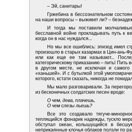
– Эй, санитары!
Гржебина в бессознательном состоя
на наши вопросы – выживет ли? – безнадеж
И тогда мы поставили молчаливы
бесславной войне прокладывать путь к ве
когда он в нас нуждался...
Но мы все ошиблись: эпизод имел ст
произошло в старых казармах в Цин-ань-Фу,
или как еще ее там называют... Посл
категорическому приказанию – пить! Пить в
в другом месте, не исключая и самого 
«ханьшей». И с бутылкой этой умопомрачи
которого, кстати сказать, никогда не покида
Мы мало разговаривали. За перегоро
из бесконечных солдатских песен вроде:
О чем, дева, плачешь,
О чем слезы льешь?
Все это создавало тягуче-минорно
теплящийся фонарик надежды, тускло мерц
обступал океан, колышущийся в бесшу
неприкаянные клочья облаков ползли по ра