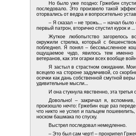
Но было уже поздно: Гржебин спусти
последовало. Это произвело такой эффект
оторвались от ведра и вопросительно устав
– Я сказал – не трожь... – начал был
первый патрон, вторично спустил курок и ...
Жуткое любопытство загорелось во
окружили стрелка, который с бешенство
побледнел. Я понял – бессмысленное ко
ощущаемое чудо, явилось тем именно 
ветеранов, как эти огарки всех вообще вой
Я застыл в страстном ожидании. Мои
всецело на стороне задумчивой, со скорб
осечки как дань собственной смутной веры
удивительные мысли...
И она стукнула явственно, эта третья о
­Довольно! – закричал я, вспомнив
произошло нечто: Гржебин еще раз передер
что никто не успел и пальцем пошевелить,
носком башмака по спуску.
Выстрел последовал немедленно.
– Это был сам черт! – прохрипел Грже