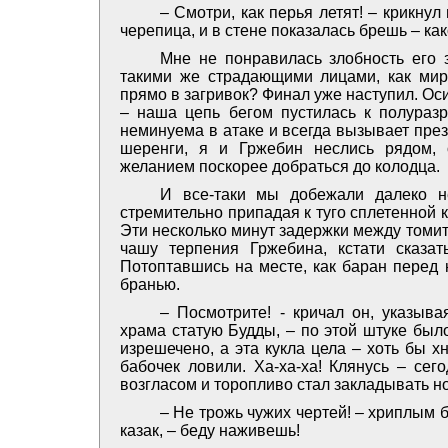
– Смотри, как перья летят! – крикнул
черепица, и в стене показалась брешь – как
Мне не понравилась злобность его 
такими же страдающими лицами, как мир
прямо в загривок? Финал уже наступил. Ос
– наша цепь бегом пустилась к полураз
неминуема в атаке и всегда вызывает през
шеренги, я и Гржебин неслись рядом,
желанием поскорее добраться до колодца.
И все-таки мы добежали далеко н
стремительно припадая к туго сплетенной 
Эти несколько минут задержки между томи
чашу терпения Гржебина, кстати сказат
Потоптавшись на месте, как баран перед 
бранью.
– Посмотрите! - кричал он, указыв
храма статую Будды, – по этой штуке был
изрешечено, а эта кукла цела – ­хоть бы х
бабочек ловили. Ха-ха-ха! Клянусь – сег
возгласом и торопливо стал закладывать н
– Не трожь чужих чертей! – хриплым 
казак, – беду наживешь!