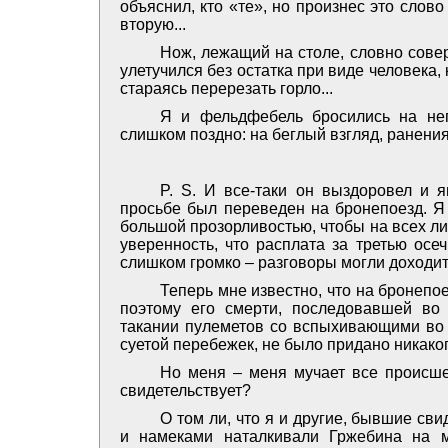
объяснил, кто «те», но произнес это слов
вторую...
Нож, лежащий на столе, словно совер
улетучился без остатка при виде человека,
стараясь перерезать горло...
Я и фельдфебель бросились на нег
слишком поздно: на беглый взгляд, ранени
P. S. И все-таки он выздоровел и я
просьбе был переведен на бронепоезд. Я 
большой прозорливостью, чтобы на всех л
уверенность, что расплата за третью осе
слишком громко – разговоры могли доходить 
Теперь мне известно, что на бронепо
поэтому его смерти, последовавшей во
такании пулеметов со вспыхивающими во 
суетой перебежек, не было придано никако
Но меня – меня мучает все происш
свидетельствует?
О том ли, что я и другие, бывшие с
и намеками наталкивали Гржебина на м