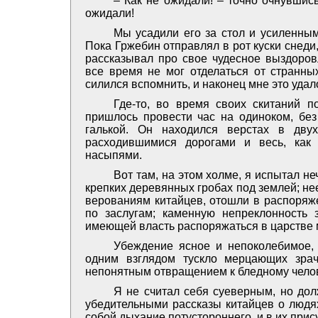
– Как не ожидали! – точно очнувшись,
ожидали!
Мы усадили его за стол и усиленным
Пока Гржебин отправлял в рот куски снед
рассказывал про свое чудесное выздоров
все время не мог отделаться от странны
силился вспомнить, и наконец мне это удал
Где-то, во время своих скитаний 
пришлось провести час на одиноком, без 
галькой. Он находился верстах в двух
расходившимися дорогами и весь, как
насыпями.
Вот там, на этом холме, я испытал н
крепких деревянных гробах под землей; не
верованиям китайцев, отошли в распоряж
по заслугам; каменную непреклонность 
имеющей власть распоряжаться в царстве 
Убеждение ясное и непоколебимое,
одним взглядом тускло мерцающих зра
непонятным отвращением к бледному челов
Я не считал себя суеверным, но дол
убедительными рассказы китайцев о людях
собой дыхание потустороннего, и в их прис