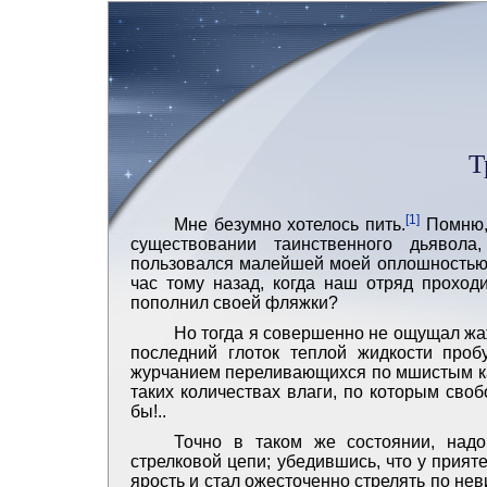
Т
[1]
Мне безумно хотелось пить.
Помню, 
существовании таинственного дьявола
пользовался малейшей моей оплошностью и
час тому назад, когда наш отряд проход
пополнил своей фляжки?
Но тогда я совершенно не ощущал жа
последний глоток теплой жидкости проб
журчанием переливающихся по мшистым ка
таких количествах влаги, по которым сво
бы!..
Точно в таком же состоянии, надо
стрелковой цепи; убедившись, что у прият
ярость и стал ожесточенно стрелять по не