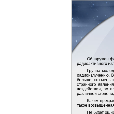
Обнаружен фа
радиоактивного из
Группа молод
радиоизлучению. В
больше, кто меньш
странного явления
воздействия, во в
различной степени,
Каким прекра
такое возвышенна
Не будет оши