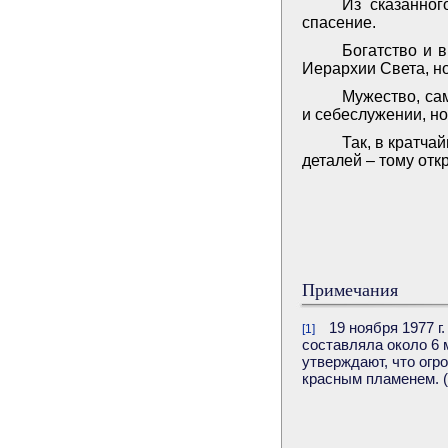
Из сказанног
спасение.
Богатство и 
Иерархии Света, н
Мужество, са
и себеслужении, но
Так, в кратча
деталей – тому отк
Примечания
19 ноября 1977 г
[1]
составляла около 6 
утверждают, что огр
красным пламенем. (С