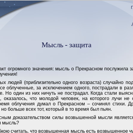
Г
Мысль - защита
кт огромного значения: мысль о Прекрасном послужила з
лучения!
ых людей (приблизительно одного возраста) случайно по
се облученные, за исключением одного, пострадали в разл
е. Но один из них ничуть не пострадал. Когда стали выясн
, оказалось, что молодой человек, на которого лучи не 
ремя облучения думал о Прекрасном – сочинял стихи. Д
 но больше всех тот, который в то время был пьян.
сным доказательством силы возвышенной мысли является
я мысль?
бкою считать, что возвышенная мысль есть возвышенное ч