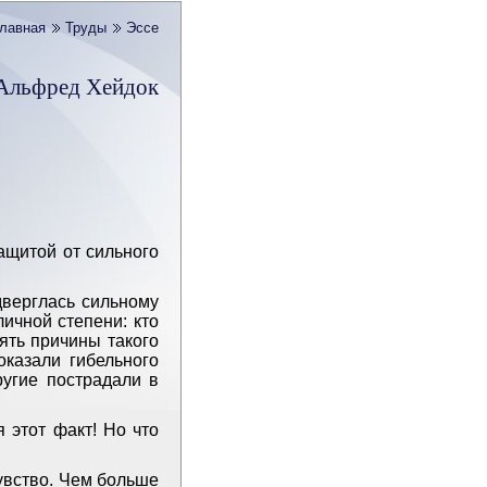
лавная
Труды
Эссе
Альфред Хейдок
ащитой от сильного
дверглась сильному
ичной степени: кто
ять причины такого
оказали гибельного
ругие пострадали в
 этот факт! Но что
увство. Чем больше