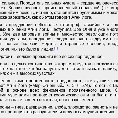
 сильнее. Породитель сильных чувств – сердце человеческ
ех. Значит, человек, преисполненный сердечной (т.е. ис
ющий им помочь, истинно, становится неуязвимым и может
ска заразиться, как об этом говорит Агни Йога.
я в преддверии небывалых катастроф, стихийных и соц
ных в Учении Агни Йоги. Наступила Эра Огня и уже мног
у. Уже две мировые войны и множество революций потр
ения, ураганы, наводнения следовали одно за другим в 
сь новые болезни, жертвы и странные явления, врод
[1]
огня, как это было в Индии.
едстоит – должно превзойти все до сих пор виденное.
орит о целых континентах, которым предстоит погрузиться
 не для того, чтобы напугать кого-то или вызвать панику,
ия: он – в высоких чувствах.
ество, самоотверженность, преданность, все лучшие ка
ет Агни Йога («Мир Огненный», ч. 3, § 574). То есть с 
ей в основе всех феноменов проявленного мира. 
и чувствами претворяет космические огни на благо, и, 
лько спасет своего носителя, но и вознесет его.
роны – гнев, раздражение, злоба, злорадство, зависть и не
но претворяют в разрушителя и ведут к самоуничтожению.