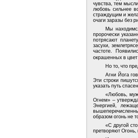
чувства, тем мысли
любовь сильнее вс
страждущим и жела
очаги заразы без ри
Мы находимс
пророчески указан
потрясают планет
засухи, землетряс
частоте. Появили
окрашенных в цвет 
Но то, что пр
Агни Йога гов
Эти строки пишутся
указать путь спасен
«Любовь, муж
Огнем» – утвержда
Энергией, лежащ
вышеперечисленным
образом огонь не то
«С другой сто
претворяют Огонь, 