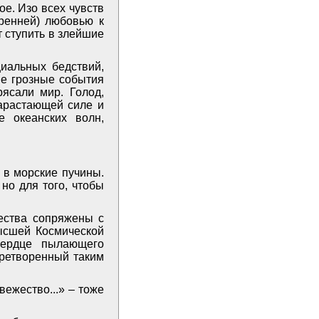
ое. Изо всех чувств
кренней) любовью к
 ступить в злейшие
иальных бедствий,
ие грозные события
ясали мир. Голод,
нарастающей силе и
е океанских волн,
 в морские пучины.
 но для того, чтобы
чества сопряжены с
Высшей Космической
Сердце пылающего
претворенный таким
вежество...» – тоже