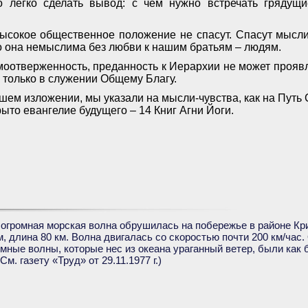
о легко сделать вывод: с чем нужно встречать грядущи
высокое общественное положение не спасут. Спасут мысли
о она немыслима без любви к нашим братьям – людям.
моотверженность, преданность к Иерархии не может прояв
 только в служении Общему Благу.
йшем изложении, мы указали на мысли-чувства, как на Путь 
рыто евангелие будущего – 14 Книг Агни Йоги.
. огромная морская волна обрушилась на побережье в районе Кр
м, длина 80 км. Волна двигалась со скоростью почти 200 км/час
омные волны, которые нес из океана ураганный ветер, были как
м. газету «Труд» от 29.11.1977 г.)