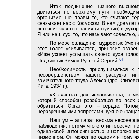
Итак, подчинение низшего высшем
двигаться по верхнему пути, необходи
организме. Не правы те, кто считают с
связывает нас с Космосом. В нем дремлет 
источник чувствознания (интуиции) и дух
Я или наш дух; то, что называют совестью, и
По мере овладения мудростью Учени
этот Голос усиливается, приносит озаре
«Иже успеет услышать своего духа голос
[6]
Подвижник Земли Русской Сергий.
Необходимость прислушиваться к г
несовершенством нашего рассудка, ин
замечательного труда Александра Клизовс
Рига, 1934 г.).
«К счастью для человечества, в ч
который способен разобраться во всех 
обратиться. Орган этот – сердце. Пото
неразрешимыми вопросами нужно обращаться
Наш ум – аппарат весьма несовершен
наблюдений, потому что его интересует 
одинаковой интенсивностью и напряжение
низменном. Он может по одному и тому же