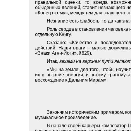
правильной оценки, то всегда возмож
обыденных явлений, ставит незнающего чел
«Конец всему», между тем для знающего эт
Незнание есть слабость, тогда как зна
Роль сердца в становлении человека 
отдельную Книгу.
Сказано: «Качество и последовате
действий. Наши враги – малые докучливые
«Знаки Агни-Йоги», §629).
Итак,
вехами на верхнем пути являют
«Мы на земле для того, чтобы научи
их в высшие энергии, и потому трансмута
восхождение к Дальним Мирам».
Закончим историческим примером, ко
музыкальное произведение.
В начале своей карьеры композитор 
в качестве учителя музыки для своей дочер