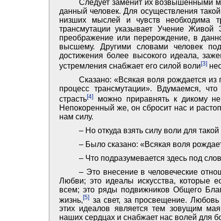
Следует заменит их возвышенными мы
данный человек. Для осуществления такой
низших мыслей и чувств необходима т
трансмутации указывает Учение Живой 
преображение или перерождение, в данно
высшему. Другими словами ­человек по
достижения более высокого идеала, заже
[3]
устремления снабжает его силой воли
нео
Сказано: «Всякая воля рождается из
процесс трансмутации». Вдумаемся, что
[4]
страсть
можно приравнять к дикому не
Непокоренный же, он сбросит нас и расто
нам силу.
– Но откуда взять силу воли для тако
– Было сказано: «Всякая воля рождает
– Что подразумевается здесь под сл
– Это внесение в человеческие отно
Любви; это идеалы искусства, которые 
всем; это ряды подвижников Общего Благ
[5]
жизнь,
за свет, за просвещение. Любовь
этих идеалов является тем зовущим мая
наших сердцах и снабжает нас волей для б