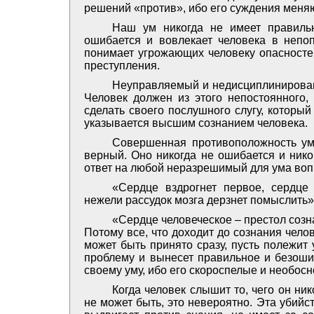
решений «против», ибо его суждения меняю
Наш ум никогда не имеет правильн
ошибается и вовлекает человека в непо
понимает угрожающих человеку опасностей
преступления.
Неуправляемый и недисциплинированн
Человек должен из этого непостоянного, 
сделать своего послушного слугу, которы
указывается высшим сознанием человека.
Совершенная противоположность ум
верный. Оно никогда не ошибается и нико
ответ на любой неразрешимый для ума вопр
«Сердце вздрогнет первое, сердце
нежели рассудок мозга дерзнет помыслить»
«Сердце человеческое – престол соз
Потому все, что доходит до сознания челов
может быть принято сразу, пусть полежит 
проблему и вынесет правильное и безоши
своему уму, ибо его скороспелые и необо
Когда человек слышит то, чего он ник
не может быть, это невероятно. Эта убий