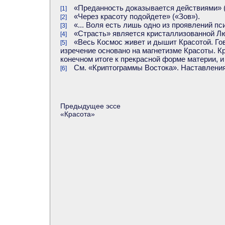
«Преданность доказывается действиями» (
[1]
«Через красоту подойдете» («Зов»).
[2]
«... Воля есть лишь одно из проявлений пс
[3]
«Страсть» является кристаллизованной Лю
[4]
«Весь Космос живет и дышит Красотой. Гов
[5]
изречение основано на магнетизме Красоты. Кр
конечном итоге к прекрасной форме материи, 
См. «Криптограммы Востока». Наставления
[6]
Предыдущее эссе
«
Красота
»