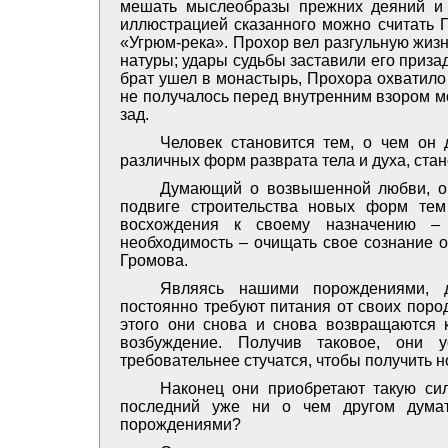
мешать мыслеобразы прежних деяний и 
иллюстрацией сказанного можно считать 
«Угрюм-река». Прохор вел разгульную жизн
натуры; удары судьбы заставили его призад
брат ушел в монастырь, Прохора охватило 
не получалось ­перед внутренним взором 
зад.
Человек становится тем, о чем он
различных форм разврата тела и духа, стан
Думающий о возвышенной любви, о 
подвиге строительства новых форм те
восхождения к своему назначению – 
необходимость – очищать свое сознание 
Громова.
Являясь нашими порождениями, д
постоянно требуют питания от своих пород
этого они снова и снова возвращаются 
возбуждение. Получив таковое, они 
требовательнее стучатся, чтобы получить 
Наконец они приобретают такую сил
последний уже ни о чем другом думат
порождениями?