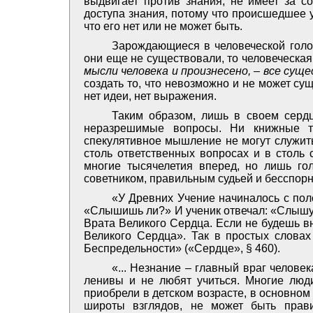
выдвигает против знания, не имеет за с
доступа знания, потому что происшедшее уж
что его нет или не может быть.
Зарождающиеся в человеческой голов
они еще не существовали, то человеческа
мысли человека и произнесено, – все суще
создать то, что невозможно и не может с
нет идеи, нет выражения.
Таким образом, лишь в своем серд
неразрешимые вопросы. Ни книжные те
спекулятивное мышление не могут служить
столь ответственных вопросах и в столь 
многие тысячелетия вперед, но лишь го
советником, правильным судьей и бесспор
«У Древних Учение начиналось с пол
«Слышишь ли?» И ученик отвечал: «Слышу».
Врата Великого Сердца. Если не будешь в
Великого Сердца». Так в простых словах 
Беспредельности» («Сердце», § 460).
«... Незнание – главный враг человек
ленивы и не любят учиться. Многие люд
приобрели в детском возрасте, в основном 
широты взглядов, не может быть прав