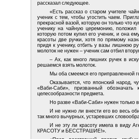
рассказал следующее.
«Есть рассказ о старом учителе чай
ученик с тем, чтобы угостить чаем. Пригл
прекрасной вазой, которую он только что ку
ученику на чайную церемонию, положил в
которую потом купил его ученик, и она ем
красоты две ручки, хотя по прямому назн
придя к ученику, отбить у вазы лишнюю руч
молоток не нужен – ученик сам отбил вторую
– Ах, как много лишних ручек в иску
решаемся взять молоток.
Мы оба смеемся его приправленной го
Оказывается, что японский народ, ч
«Ваби-Саби», призванный обозначать 
целесообразности предмета.
Но разве «Ваби-Саби» нужен только в
И не нужно ли внести его во весь об
так много вычурных, устаревших словообра
И не эту ли красоту имела в виду А
КРАСОТУ и БЕССТРАШИЕ!».