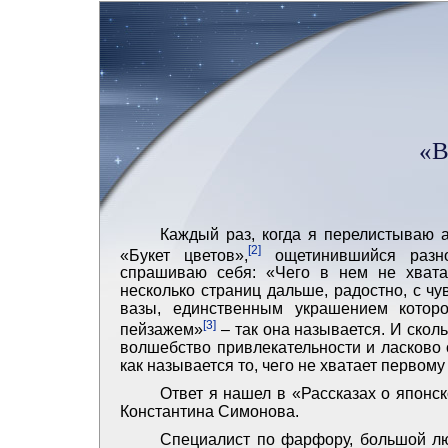
«В
Каждый раз, когда я перелистываю 
[2]
«Букет цветов»,
ощетинившийся разно
спрашиваю себя: «Чего в нем не хвата
несколько страниц дальше, радостно, с ч
вазы, единственным украшением котор
[3]
пейзажем»
– так она называется. И скол
волшебство привлекательности и ласково 
как называется то, чего не хватает первом
Ответ я нашел в «Рассказах о японс
Константина Симонова.
Специалист по фарфору, большой лю