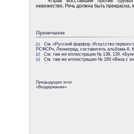
«Прав восставший против грубых
невежество. Речь должна быть прекрасна, я
Примечания
См. «Русский фарфор. Искусство первого 
[1]
РСФСР», Ленинград, составитель альбома А. К
См. там же иллюстрации № 138, 139. «Букет
[2]
См. там же иллюстрацию № 189 «Ваза с зим
[3]
Предыдущее эссе
«
Воздержание
»