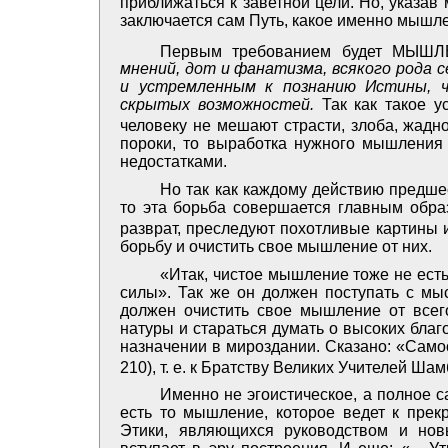
приближаться к заветной цели. Но, указав 
заключается сам Путь, какое именно мышлен
Первым требованием будет МЫШ
мнений, дот и фанатизма, всякого рода
и устремленным к познанию Истины, ч
скрытых возможностей.
Так как такое 
человеку не мешают страсти, злоба, жадно
пороки, то выработка нужного мышления
недостатками.
Но так как каждому действию предше
то эта борьба совершается главным обра
разврат, преследуют похотливые картины 
борьбу и очистить свое мышление от них.
«Итак, чистое мышление тоже не ест
силы». Так же он должен поступать с мыс
должен очистить свое мышление от всег
натуры и стараться думать о высоких благ
назначении в мироздании. Сказано: «Само
210), т. е. к Братству Великих Учителей Ша
Именно не эгоистическое, а полное 
есть то мышление, которое ведет к прек
Этики, являющихся руководством и нов