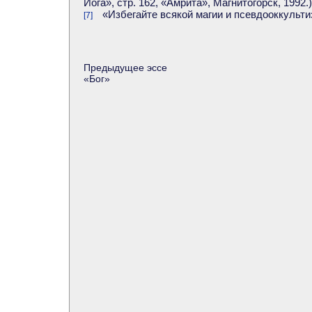
Йога», стр. 162, «Амрита», Магнитогорск, 1992.)
«Избегайте всякой магии и псевдооккультизм
[7]
Предыдущее эссе
«
Бог
»