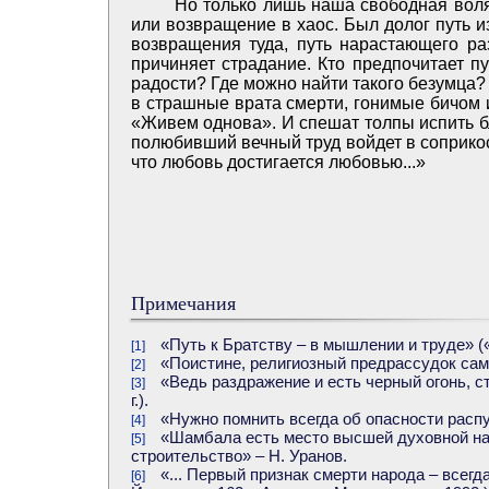
Но только лишь наша свободная воля
или возвращение в хаос. Был долог путь из
возвращения туда, путь нарастающего ра
причиняет страдание. Кто предпочитает п
радости? Где можно найти такого безумца? 
в страшные врата смерти, гонимые бичом 
«Живем однова». И спешат толпы испить б
полюбивший вечный труд войдет в соприко
что любовь достигается любовью...»
Примечания
«Путь к Братству – в мышлении и труде» («
[1]
«Поистине, религиозный предрассудок сама
[2]
«Ведь раздражение и есть черный огонь, с
[3]
г.).
«Нужно помнить всегда об опасности распущ
[4]
«Шамбала есть место высшей духовной нап
[5]
строительство» – Н. Уранов.
«... Первый признак смерти народа – всегд
[6]