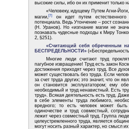
высокие силы, ибо он их применит только н
«Человеку, идущему Путем Агни-Йоги
[7]
магии,
он идет путем естественного 
потенциала. Ведь Утончение – рост созна
(Н. Уранов). Но «изгнание магии не знач
познавать чудесные подходы к Миру Тонко
2, §251).
«Считающий себя обреченным на 
БЕСПРЕДЕЛЬНОСТИ»
(«Беспредельность»
Многие люди считают труд проклят
пагубное извращение! Труд есть закон Косм
достижения приходят через труд. Все дух
может существовать без труда. Если челове
за счет труда других; это значит, что он я
он становится эксплуататором; ему об
необходимый и труд ненавистный. Есть тр
труд». Всякая деятельность есть труд. Даж
в себе элементы труда любимого, необхо
вредного; то есть человек может быть
одиночестве и труд совместный, сотрудн
лежит через совместный труд. Группа люд
целеустремленного труда, является общин
могут носить разный характер, но смысл и