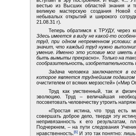
вступает в эру построения. И еще: «... 
вестью из Высших областей знания и т
великую мастерскую создания Новой с
небывалых открытий и широкого сотрудн
21.08.31 г).
Теперь обратимся к ТРУДУ, через 
Здесь имеется в виду не какой-то особен
труд, при одном непременном условии: 
значит, что каждый труд нужно выполнит
умение. Именно это условие мог иметь в
быть вымыты прекрасно». Только на так
сообразительность, изобретательность и
Задача человека заключается в е
которое является труднейшим подвигом
очистителем от всяких мерзостей» («Мир Огн
Труд как умственный, так и физич
эволюцию. Труд – величайшая необхо
посоветовать человечеству утроить напряже
«Простая истина, что труд есть м
совершать доброе дело, твердя эту истин
непривязанность к его результатам, 
Подчеркнем, – на пути следования Учени
[6]
нравственность.
И это так понятно: лиш