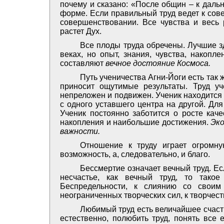
почему и сказано: «После общин – к даль
форме. Если правильный труд ведет к сов
совершенствовании. Все чувства и весь р
растет Дух.
Все плоды труда обречены. Лучшие з
веках, но опыт, знания, чувства, накопл
составляют
вечное достояние Космоса.
Путь ученичества Агни-Йоги есть так ж
приносит ощутимые результаты. Труд у
непреложен и подвижен. Ученик находится 
с одного уставшего центра на другой. Дл
Ученик постоянно заботится о росте каче
накопления и наибольшие достижения.
Эко
важности.
Отношение к труду играет огромну
возможность, а, следовательно, и благо.
Бессмертие означает вечный труд. Ес
несчастье, как вечный труд, то тако
Беспредельности, к слиянию со своим
неограниченных творческих сил, к творчест
Любимый труд есть величайшее счасть
естественно, полюбить труд, понять все 