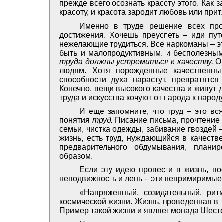
прежде всего осознать красоту этого. Как 
красоту, и красота зародит любовь или при
Именно в труде решение всех про
достижения. Хочешь преуспеть – иди путе
нежелающие трудиться. Все наркоманы – эт
быть и малопродуктивным, и бесполезны
труда должны устремиться к качеству.
От
людям. Хотя порожденные качественны
способности духа нарастут, превратятся
Конечно, вещи высокого качества и живут 
труда и искусства кочуют от народа к наро
И еще запомните, что труд – это вс
понятия
труд.
Писание письма, прочтение 
семьи, чистка одежды, забивание гвоздей
жизнь, есть труд, нуждающийся в качеств
предварительного обдумывания, плани
образом.
Если эту идею провести в жизнь, по
неподвижность и лень – эти непримиримые
«Напряженный, созидательный, ритм
космической жизни. Жизнь, проведенная в 
Пример такой жизни и являет монада Шест