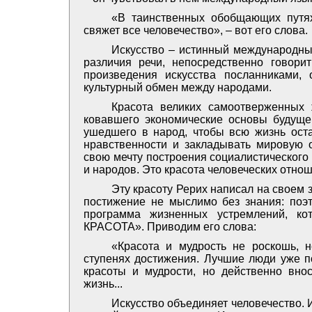
«В таинственных обобщающих путях
свяжет все человечество», – вот его слова.
Искусство – истинный международный
различия речи, непосредственно говори
произведения искусства посланниками,
культурный обмен между народами.
Красота великих самоотверженных 
ковавшего экономические основы будущег
ушедшего в народ, чтобы всю жизнь ост
нравственности и закладывать мировую 
свою мечту построения социалистического
и народов. Это красота человеческих отнош
Эту красоту Рерих написал на своем 
постижение не мыслимо без знания: поэ
программа жизненных устремлений, к
КРАСОТА». Приводим его слова:
«Красота и мудрость не роскошь, 
ступенях достижения. Лучшие люди уже по
красоты и мудрости, но действенно вн
жизнь...
Искусство объединяет человечество. 