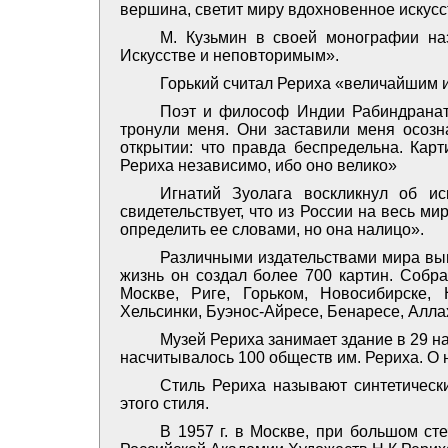
вершина, светит миру вдохновенное искусс
М. Кузьмин в своей монографии на
Искусстве и неповторимым».
Горький считал Рериха «величайшим 
Поэт и философ Индии Рабиндранат 
тронули меня. Они заставили меня осозн
открытии: что правда беспредельна. Кар
Рериха независимо, ибо оно велико»
Игнатий Зуолага воскликнул об ис
свидетельствует, что из России на весь мир
определить ее словами, но она налицо».
Различными издательствами мира вып
жизнь он создал более 700 картин. Собр
Москве, Риге, Горьком, Новосибирске, 
Хельсинки, Буэнос-Айресе, Бенаресе, Алла
Музей Рериха занимает здание в 29 на
насчитывалось 100 обществ им. Рериха. О 
Стиль Рериха называют синтетическ
этого стиля.
В 1957 г. в Москве, при большом ст