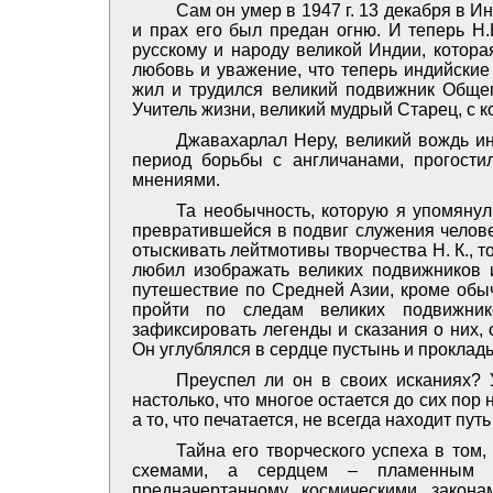
Сам он умер в 1947 г. 13 декабря в И
и прах его был предан огню. И теперь Н
русскому и народу великой Индии, которая
любовь и уважение, что теперь индийские
жил и трудился великий подвижник Общего
Учитель жизни, великий мудрый Старец, с к
Джавахарлал Неру, великий вождь ин
период борьбы с англичанами, прогости
мнениями.
Та необычность, которую я упомянул
превратившейся в подвиг служения челове
отыскивать лейтмотивы творчества Н. К., то
любил изображать великих подвижников и
путешествие по Средней Азии, кроме обы
пройти по следам великих подвижник
зафиксировать легенды и сказания о них,
Он углублялся в сердце пустынь и проклад
Преуспел ли он в своих исканиях? 
настолько, что многое остается до сих пор
а то, что печатается, не всегда находит путь
Тайна его творческого успеха в том
схемами, а сердцем – пламенным с
предначертанному космическими закона