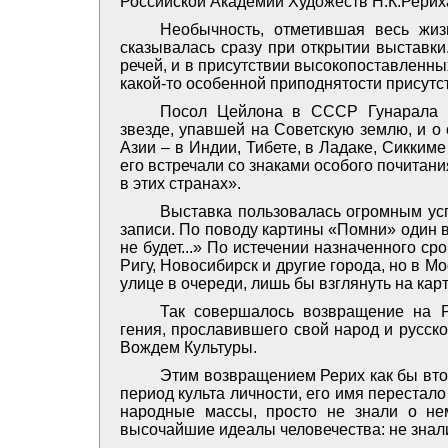
Российской Академии Художеств Н.К.Рерих
Необычность, отметившая весь жиз
сказывалась сразу при открытии выставк
речей, и в присутствии высокопоставленны
какой-то особенной приподнятости присут
Посол Цейлона в СССР Гунарала М
звезде, упавшей на Советскую землю, и о 
Азии – в Индии, Тибете, в Ладаке, Сиккиме
его встречали со знаками особого почитан
в этих странах».
Выставка пользовалась огромным усп
записи. По поводу картины «Помни» один 
не будет...» По истечении назначенного ср
Ригу, Новосибирск и другие города, но в 
улице в очереди, лишь бы взглянуть на кар
Так совершалось возвращение на Р
гения, прославившего свой народ и русско
Вождем Культуры.
Этим возвращением Рерих как бы втор
период культа личности, его имя перестало
народные массы, просто не знали о не
высочайшие идеалы человечества: не знали 