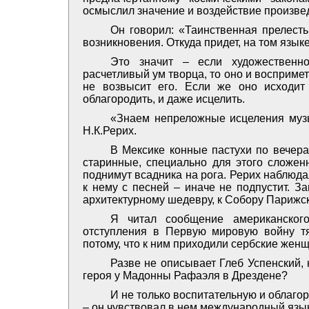
осмыслил значение и воздействие произвед
Он говорил: «Таинственная прелесть 
возникновения. Откуда придет, на том языке
Это значит – если художественн
расчетливый ум творца, то оно и восприметс
не возвысит его. Если же оно исходит 
облагородить, и даже ­исцелить.
«Знаем непреложные исцеления музы
Н.К.Рерих.
В Мексике конные пастухи по вечера
старинные, специально для этого сложен
поднимут всадника на рога. Рерих наблюдал
к нему с песней – иначе не подпустит. З
архитектурному шедевру, к Собору Парижс
Я читал сообщение американског
отступления в Первую мировую войну т
потому, что к ним приходили сербские жен
Разве не описывает Глеб Успенский,
героя у Мадонны Рафаэля в Дрездене?
И не только воспитательную и облаг
– он чувствовал в нем международный язык