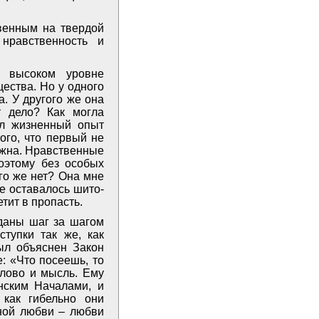
твенным на твердой
нравственность и
о высоком уровне
ества. Но у одного
. У другого же она
т дело? Как могла
ал жизненный опыт
ого, что первый не
нужна. Нравственные
оэтому без особых
го же нет? Она мне
се оставалось шито-
тит в пропасть.
 даны шаг за шагом
тупки так же, как
ыл объяснен Закон
: «Что посеешь, то
слово и мысль. Ему
ским Началами, и
 как гибельно они
ной любви – любви