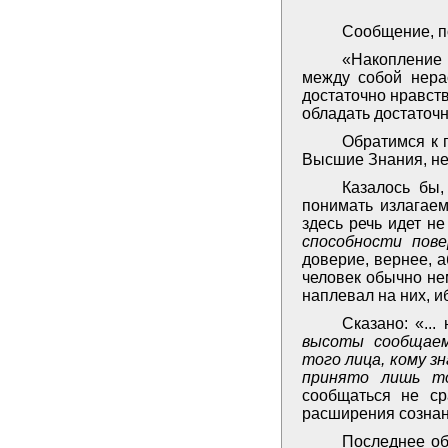
Сообщение, п
«Накопление 
между собой нера
достаточно нравст
обладать достаточн
Обратимся к 
Высшие Знания, не
Казалось бы,
понимать излагае
здесь речь идет н
способности пов
доверие, вернее, 
человек обычно не
наплевал на них, и
Сказано: «..
высоты сообщаем
того лица, кому з
принято лишь т
сообщаться не ср
расширения сознан
Последнее об