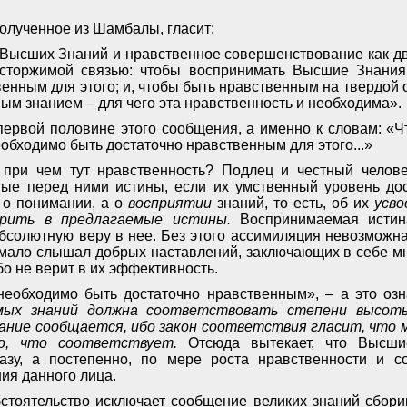
олученное из Шамбалы, гласит:
Высших Знаний и нравственное совершенствование как д
сторжимой связью: чтобы воспринимать Высшие Знания
венным для этого; и, чтобы быть нравственным на твердой 
ым знанием – для чего эта нравственность и необходима».
первой половине этого сообщения, а именно к словам: «
обходимо быть достаточно нравственным для этого...»
 при чем тут нравственность? Подлец и честный челове
мые перед ними истины, если их умственный уровень дос
е о понимании, а о
восприятии
знаний, то есть, об их
усво
ерить в предлагаемые истины.
Воспринимаемая истин
абсолютную веру в нее. Без этого ассимиляция невозможн
мало слышал добрых наставлений, заключающих в себе мн
бо не верит в их эффективность.
. необходимо быть достаточно нравственным», – а это озн
ых знаний должна соответствовать степени высот
нание сообщается, ибо закон соответствия гласит, что
о, что соответствует.
Отсюда вытекает, что Высш
азу, а постепенно, по мере роста нравственности и с
ия данного лица.
стоятельство исключает сообщение великих знаний сбор