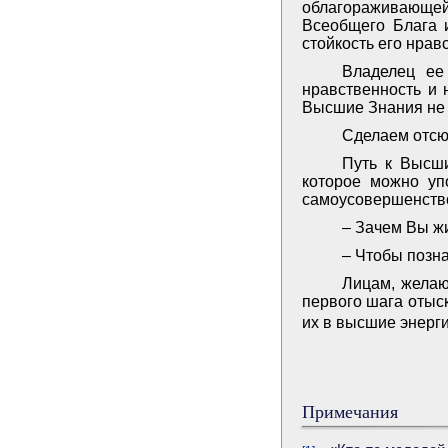
облагораживающей,
Всеобщего Блага и
стойкость его нрав
Владелец ее
нравственность и 
Высшие Знания не м
Сделаем отсю
Путь к Высш
которое можно уп
самоусовершенств
– Зачем Вы жи
– Чтобы позн
Лицам, желаю
первого шага отыск
их в высшие энерги
Примечания