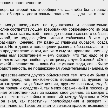
уровня нравственности.
перь ко второй части сообщения: «... чтобы быть нравс
имо обладать достаточным знанием – для чего эта 
а могут находиться на одинаковом и сравнительн
полне соответствующем требованиям современного им общ
жет оказаться шаткой – лишь до первого сильного соблазна
чивой, не поддающейся никаким соблазнам. В чем ту
 разница? Конечно, эту разницу, главным образом, созд
гого. Но в данном воплощении разница образовалась от т
го представления о том, для чего ему эта нравственность 
ны ему воспитанием – ему сказали, что так надо. И п
он легко заводит любовную интрижку с чужой женой. «Отче
сь ей! – решает он, – лишь бы не узнали люди, лишь бы в
равственность, не поддержанная убедительным знанием, ле
 нравственности другого объясняется тем, что ему были
ющие перед ним неизбежность возмездия за дурные пос
награждения за добрые деяния, другими словами, ему б
кон причин и следствий, так метко отраженный в пословице
нал ответственность за каждое свое деяние, за каждое 
рыты некоторые тайны отношений между Мужским и Жен
 он знал, как преступны прелюбодеяния и разврат, и
зни планеты. Также он знал о великой красоте возвышен