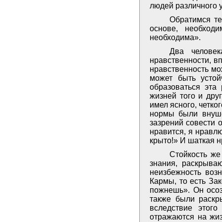
людей различного 
Обратимся те
основе, необход
необходима».
Два человек
нравственности, в
нравственность мо
может быть устой
образоваться эта
жизней того и дру
имел ясного, четко
нормы были внуше
зазрений совести 
нравится, я нравлю
крыто!» И шаткая н
Стойкость же
знания, раскрыва
неизбежность воз
Кармы, то есть За
пожнешь». Он осоз
также были раск
вследствие этого
отражаются на жи