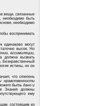
ве вещи, связанные
, необходимо быть
основе, необходимо
Чтобы воспринимать
к одинаково могут
таточно высок. Но
ении, ассимиляции,
а должна вызвать
а. Безнравственный
огие истины, но он
ачает, что
степень
ы нравственности
 может быть дано и
ие Знания должны
опутствующего ему
ищам, состоящим из