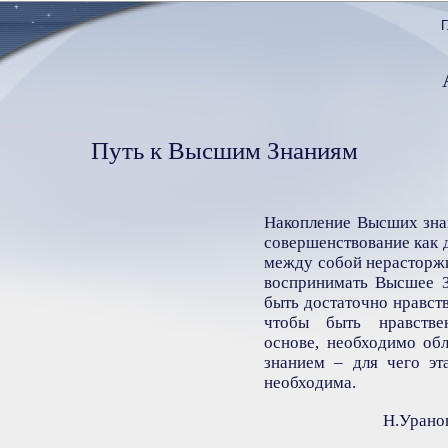
Г
Путь к Высшим Знаниям
Накопление Высших зна
совершенствование как 
между собой нерасторж
воспринимать Высшее З
быть достаточно нравств
чтобы быть нравств
основе, необходимо об
знанием – для чего эт
необходима.
Н.Уранов