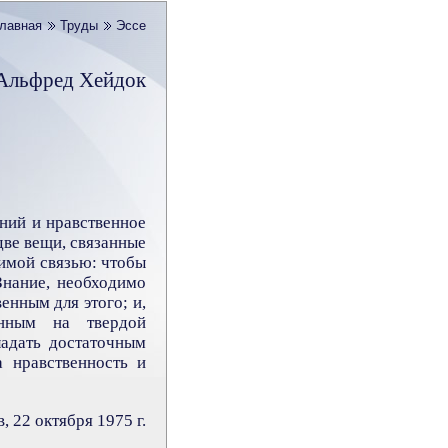
лавная
Труды
Эссе
Альфред Хейдок
ний и нравственное
две вещи, связанные
имой связью: чтобы
нание, необходимо
енным для этого; и,
енным на твердой
ладать достаточным
а нравственность и
, 22 октября 1975 г.