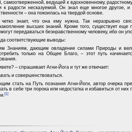
 самоотверженной, ведущей к вдохновенному, радостному
 к радости несказуемой. Он знал еще многое другое, и
ственности – она покоилась на твердой основе.
 четко знает, что она ему нужна. Так неразрывно св
накопление высших знаний. Кроме того, существует еще п
огут передаваться безнравственному человеку, ибо он упот
да соответствующие выводы:
им Знаниям, дающим овладение силами Природы и вел
отребить только на Общее Благо, – этот путь начинаетс
ования.
вете? – спрашивает Агни-Йога и тут же отвечает:
авать и совершенствоваться.
щим стать на Путь познания Агни-Йоги, автор очерка пре
ать в себе три порока или недостатка и избавиться от них
[1]
и.