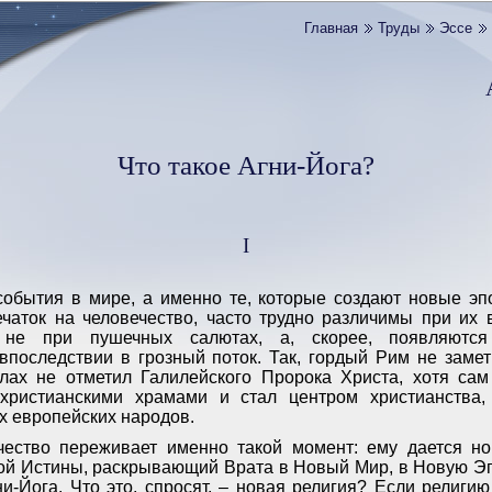
Главная
Труды
Эссе
Что такое Агни-Йога?
I
обытия в мире, а именно те, которые создают новые эп
чаток на человечество, часто трудно различимы при их 
не при пушечных салютах, а, скорее, появляются
оследствии в грозный поток. Так, гордый Рим не замет
алах не отметил Галилейского Пророка Христа, хотя сам
христианскими храмами и стал центром христианства
х европейских народов.
ество переживает именно такой момент: ему дается но
ой Истины, раскрывающий Врата в Новый Мир, в Новую Э
ни-Йога. Что это, спросят, – новая религия? Если религи