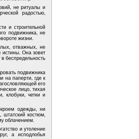
вий, не ритуалы и
ческой радостью,
ти и строительной
ого подвижника, не
овороте жизни.
лых, отважных, не
 истины. Она зовет
т в беспредельность
ировать подвижника
и на паперти, где к
лагословляющей его
ическое лицо, тихая
, клобуки, четки и
окроем одежды, ни
, штатский костюм,
му облачением.
огатство и утоление
руг, а исподлобья