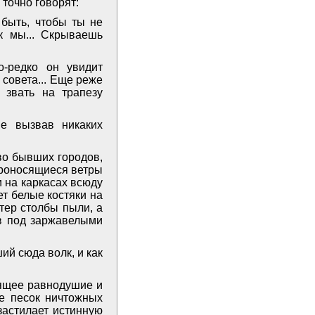
точно говорят:
 быть, чтобы ты не
к мы... Скрываешь
о-редко он увидит
совета... Еще реже
 звать на трапезу
не вызвав никаких
во бывших городов,
м проносящиеся ветры
 на каркасах всюду
т белые костяки на
тер столбы пыли, а
ов под заржавелыми
ий сюда волк, и как
вящее равнодушие и
е песок ничтожных
застилает истинную