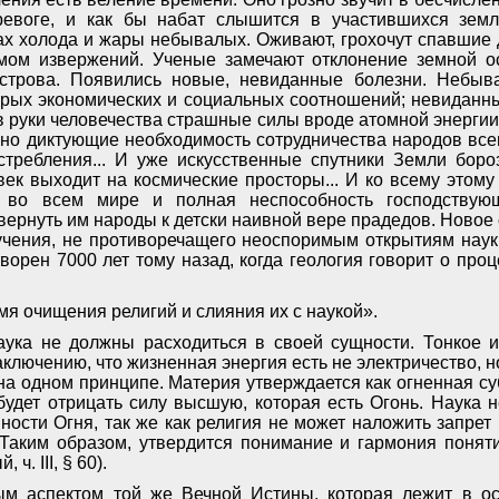
ревоге, и как бы набат слышится в участившихся земле
ах холода и жары небывалых. Оживают, грохочут спавшие 
мом извержений. Ученые замечают отклонение земной о
строва. Появились новые, невиданные болезни. Небыв
арых экономических и социальных соотношений; невиданн
в руки человечества страшные силы вроде атомной энергии
ьно диктующие необходимость сотрудничества народов всег
стребления... И уже искусственные спутники Земли бор
овек выходит на космические просторы... И ко всему этому
и во всем мире и полная неспособность господствую
 вернуть им народы к детски наивной вере прадедов. Новое
учения, не противоречащего неоспоримым открытиям наук
творен 7000 лет тому назад, когда геология говорит о про
я очищения религий и слияния их с наукой».
аука не должны расходиться в своей сущности. Тонкое 
аключению, что жизненная энергия есть не электричество, но
 на одном принципе. Материя утверждается как огненная су
удет отрицать силу высшую, которая есть Огонь. Наука 
ности Огня, так же как религия не может наложить запрет 
Таким образом, утвердится понимание и гармония поняти
 ч. III, § 60).
м аспектом той же Вечной Истины, которая лежит в ос