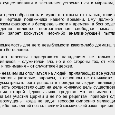
го существования и заставляет устремляться к миражам
..
я целесообразность и мужество отказа от старых, отж
ми чертами подвижника нашего времени. Ему должно 
ским фактором в беспредельности и времени, в беспреде
ждения является неограниченная свободная мысль
який запрет коснуться чего-либо анализирующей пыт
емлемость для него незыблемости какого-либо догмата, э
го богословия.
 что теософы подвергаются нападениям не только 
ивников – служителей зла, но и со стороны тех, от ко
 и понимания – от служителей церкви.
– незачем им ополчаться на людей, прилагающих все усили
ристовы (которые, впрочем, в основном не отличаются 
м усматривать рога дьявола в поведении людей, являющ
о есть осуществляющих на деле конечную цель существов
ения которой Церковь лишь средство. Но вот именно п
и без участия Церкви и не по ее рецептам, приводит с
 возмущены, когда не видят теософа смиренно являющ
 ибо последний познал великий космический закон причин 