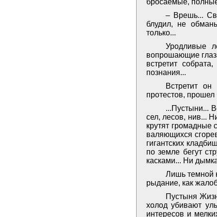
бросаемые, полные
– Врешь... С
блудил, не обман
только...
Уродливые л
вопрошающие глаза
встретит собрата
познания...
Встретит он
протестов, прошел
...Пустыни...
сел, лесов, нив... 
крутят громадные 
валяющихся сгорев
гигантских кладби
по земле бегут ст
касками... Ни дымка
Лишь темной н
рыдание, как жалоб
Пустыня Жизн
холод убивают ул
интересов и мелки