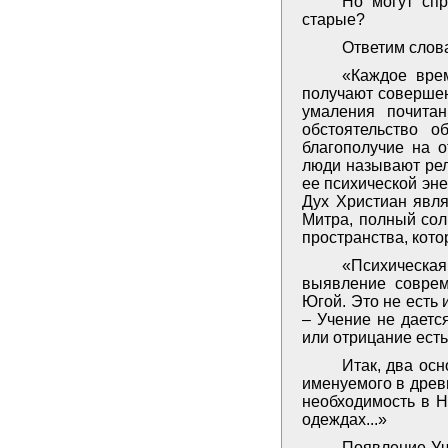
Но могут спр
старые?
Ответим слов
«Каждое вре
получают совершен
умаления почита
обстоятельство 
благополучие на о
люди называют рел
ее психической эн
Дух Христиан явля
Митра, полный сол
пространства, кото
«Психическая 
выявление соврем
Югой. Это не есть
­– Учение не дает
или отрицание есть
Итак, два ос
именуемого в древн
необходимость в Н
одеждах...»
Появление Уче