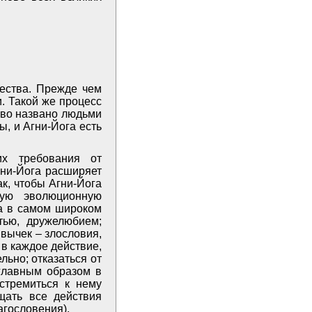
чества. Прежде чем
. Такой же процесс
тво названо людьми
ы, и Агни-Йога есть
их требования от
гни-Йога расширяет
к, чтобы Агни-Йога
ую эволюционную
га в самом широком
тью, дружелюбием;
вычек – злословия,
 в каждое действие,
ьно; отказаться от
 главным образом в
стремиться к нему
ыщать все действия
агословения).