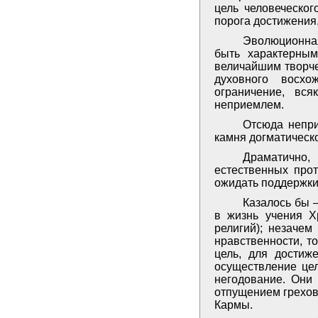
цель человеческо
порога достижения.
Эволюционна
быть характерны
величайшим творче
духовного восхо
ограничение, вс
неприемлем.
Отсюда непри
камня догматическо
Драматично,
естественных прот
ожидать поддержки
Казалось бы 
в жизнь учения Х
религий); незаче
нравственности, т
цель, для достиж
осуществление цел
негодование. Они
отпущением грехов,
Кармы.