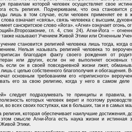
дуя правилам которой человек осуществляет свое истин
ога есть религия. Подчеркиваем, что она становится р
оды лишь в том случае, если человек применяет ее в ж
 слова означает «связь», связь человека с высшим, духов
имеет санскритское слово «йога». «Агни» означает огонь, о
щий».Второзаконие, гл. 4, стих 24). Агни-Йога – огне
 также называют Учением Живой Этики или Огненным Уче
 учение становится религией человека лишь тогда, когда 
чением. Нельзя называть религией человека то вероучен
приписан благодаря факту своего рождения от родит
ютеран или других, если он не выполняет основных т
ть если он в своей повседневной жизни лжет, обманыва
 лишь с целью собственного благополучия и обогащения. В
речат основным требованиям его «приписного» вероучен
вать его за свою религию, когда у него в самом деле 
ей» следует подразумевать те принципы и правила, в 
полезность которых человек верит и поэтому руководств
, во всех своих поступках, как в больших, так и в самых ма
а религия, которая обеспечивает наилучшие достижения, д
этом смысле Агни-Йога есть наука жизни и истинная э
 Живой Этики.