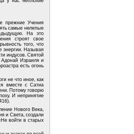
гда у нас неплохие
се прежние Учения
нять самые нелепые
едыдущую. На это
ения строят свое
рывность того, что
е энергии. Называя
ти индусов. Святой
й Адонай Израиля и
роастра есть огонь
ги не что иное, как
ся вместе с Сатиа
ени. Потому говорю
поху. И непринятие
416).
ление Нового Века,
ия и Света, создали
«Не войти в старых
ных знаках по всей