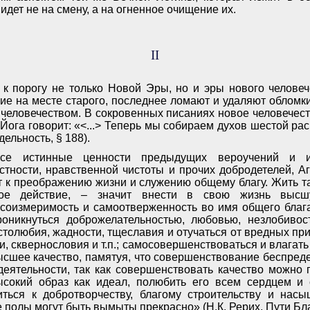
 идет не на смену, а на огненное очищение их.
II
к порогу не только Новой Эры, но и эры нового челове
ние на месте старого, последнее ломают и удаляют обломки
 человечеством. В сокровенных писаниях новое человечес
Йога говорит: «<...> Теперь мы собираем духов шестой рас
дельность, § 188).
все истинные ценности предыдущих вероучений и 
стности, нравственной чистоты и прочих добродетелей, А
ет к преображению жизни и служению общему благу. Жить та
дое действие, – значит внести в свою жизнь высш
 соизмеримость и самоотверженность во имя общего бла
роникнуться доброжелательностью, любовью, незлобивос
столюбия, жадности, тщеславия и отучаться от вредных при
и, сквернословия и т.п.; самосовершенствоваться и влагать
ысшее качество, памятуя, что совершенствование беспредел
деятельности, так как совершенствовать качество можно
высокий образ как идеал, полюбить его всем сердцем и 
иться к добротворчеству, благому строительству и нас
 полы могут быть вымыты прекрасно» (Н.К. Рерих, Пути Бл