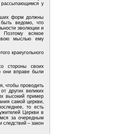
, рассыпающимся у
ивших форм должны
быть ведомо, что
льности эволюции и
. Поэтому всякое
ливою мыслью ему
того краеугольного
со стороны своих
го они вправе были
я, чтобы проводить
от других великих
их высокий пример
ания самой церкви,
оследнее, то есть
лужителей Церкви в
имся за очередным
и следствий – закон