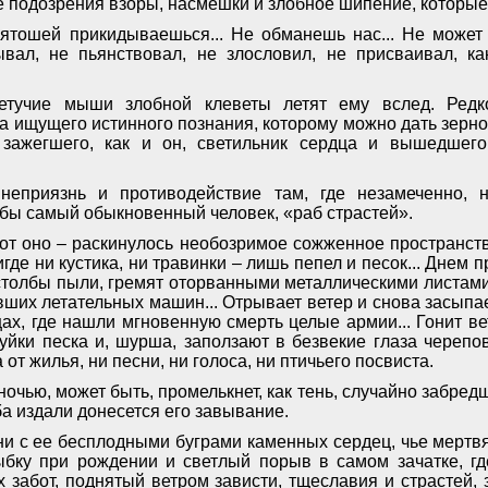
 подозрения взоры, насмешки и злобное шипение, которые 
вятошей прикидываешься... Не обманешь нас... Не может
ывал, не пьянствовал, не злословил, не присваивал, ка
етучие мыши злобной клеветы летят ему вслед. Редк
 ищущего истинного познания, которому можно дать зерно 
, зажегшего, как и он, светильник сердца и вышедшего
 неприязнь и противодействие там, где незамеченно, 
 бы самый обыкновенный человек, «раб страстей».
 Вот оно – раскинулось необозримое сожженное пространст
Нигде ни кустика, ни травинки ­– лишь пепел и песок... Дне
столбы пыли, гремят оторванными металлическими листами
ших летательных машин... Отрывает ветер и снова засыпае
щах, где нашли мгновенную смерть целые армии... Гонит ве
руйки песка и, шурша, заползают в безвекие глаза череп
 от жилья, ни песни, ни голоса, ни птичьего посвиста.
очью, может быть, промелькнет, как тень, случайно забредш
а издали донесется его завывание.
и с ее бесплодными буграми каменных сердец, чье мерт
ыбку при рождении и светлый порыв в самом зачатке, гд
х забот, поднятый ветром зависти, тщеславия и страстей, 