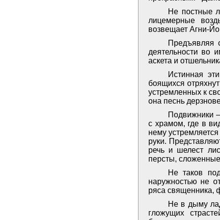
Не постные л
лицемерные возд
возвещает Агни-Йо
Предъявляя с
деятельности во и
аскета и отшельник
Истинная эти
боящихся отряхнут
устремленных к сво
она песнь дерзнов
Подвижники –
с храмом, где в ви
нему устремляется
руки. Представляют
речь и шелест лис
персты, сложенные 
Не таков по
наружностью не от
ряса священника, 
Не в дыму лад
гложущих страсте