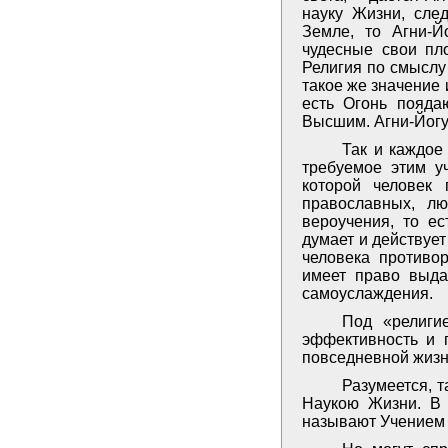
науку Жизни, сле
Земле, то Агни-Й
чудесные свои пл
Религия по смыслу
такое же значение 
есть Огонь поядаю
Высшим. Агни-Йогу
Так и каждое
требуемое этим у
которой человек 
православных, л
вероучения, то ес
думает и действует
человека противо
имеет право выда
самоуслаждения.
Под «религи
эффективность и 
повседневной жизни
Разумеется, т
Наукою Жизни. В 
называют Учением