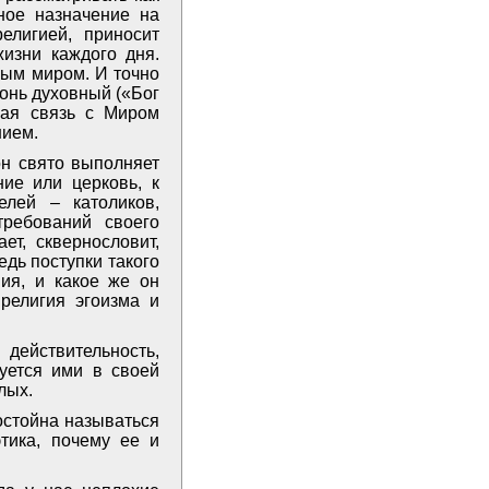
ное назначение на
елигией, приносит
изни каждого дня.
ным миром. И точно
гонь духовный («Бог
нная связь с Миром
нием.
он свято выполняет
ие или церковь, к
елей – католиков,
ребований своего
ет, сквернословит,
едь поступки такого
ия, и какое же он
религия эгоизма и
действительность,
уется ими в своей
лых.
остойна называться
тика, почему ее и