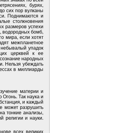
трясениях, бурях,
до сих пор вулканы
си. Поднимаются и
алые столкновения
ых размеров успехи
, водородных бомб,
о мира, если хотят
оздят межпланетное
 ­небывалый упадок
щих церквей к ее
 сознание народных
и. Нельзя убеждать
цессах в миллиарды
изучение материи и
 Огонь. Так наука и
бстанция, и каждый
не может разрушить
на тонкие анализы,
й религии и науки.
нове всех великих