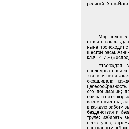
религий, Агни-Йога
Мир подошел 
строить новое зда
ныне происходит с
шестой расы. Агни-
клич! <...>» (Беспре
Утверждая 
последователей че
эти понятия и зов
окрашивала каж
целесообразность,
его понимании; п
очищаться от коры
клеветничества, лж
в каждую работу в
бездействия и без
труде; избирать 
неотступно; стрем
прекрасным. «Даже