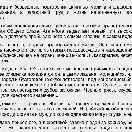
ица и бездушные повторения длинных молитв и славосло
ыхания, а радостный труд и жизнь, наполненную твор
га.
воим последователям требования высокой нравственнос
мя Общего Блага, Агни-йога выдвигает новый тип высок
а, а деятеля, пребывающего в самом кипении, в самом вод
ка зовет на подвиг преображения жизни. Она зовет сме
ь тысячелетнюю пыль старых предрассудков и извращений
бодной, ничем не ограниченной мысли, и, как крылья, несе
ению.
 их два типа. Обывательское мышление привыкло ассоци
де схимника появляется он, в дыму ладана, молящийся, ил
 народ и благоговейно склоняет головы под мановением б
 его в тихой келье с гробом вместо кровати. Сухое, аскет
твы монастырских дубов за окном. Черные рясы, скуфьи
для крестного знамения...
движник – строитель Жизни настоящего времени. Ни п
личается он от остальных людей. И рабочий комбинезон
фрак дипломата и мундир воина одинаково могут служить е
ана приход его, а в жестокой свалке людей за карьеру, б
й... Не благоговейно сложенные головы видит он вок