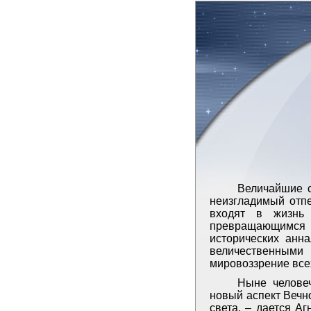
Величайшие с
неизгладимый отпе
входят в жизнь 
превращающимся вп
исторических анн
величественными 
мировоззрение все
Ныне человеч
новый аспект Вечн
света, – дается Аг