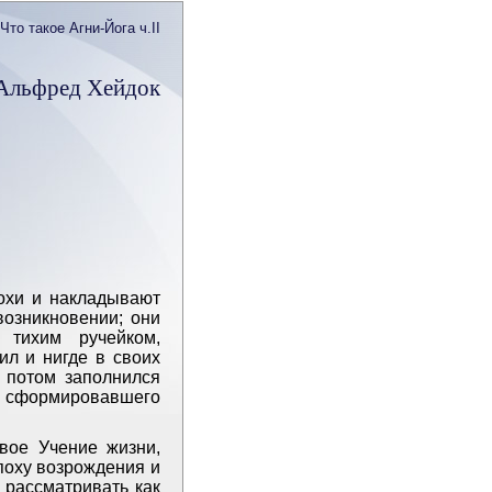
Что такое Агни-Йога ч.II
Альфред Хейдок
охи и накладывают
возникновении; они
 тихим ручейком,
ил и нигде в своих
 потом заполнился
, сформировавшего
вое Учение жизни,
поху возрождения и
ю рассматривать как