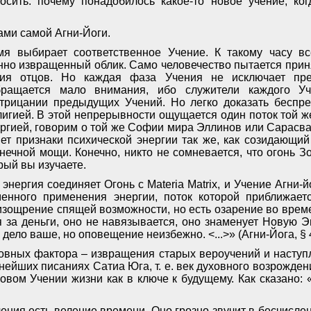
осить: почему понадобилось какое-то новое учение, ко
ами самой Агни-Йоги.
мя выбирает соответственное Учение. К такому часу в
но извращенный облик. Само человечество пытается при
ния отцов. Но каждая фаза Учения не исключает пр
обращается мало внимания, ибо служители каждого Уч
трицании предыдущих Учений. Но легко доказать беспре
игией. В этой непрерывности ощущается один поток той ж
ергией, говорим о той же Софии мира Эллинов или Сарасва
ет признаки психической энергии так же, как созидающи
нечной мощи. Конечно, никто не сомневается, что огонь Зо
рый вы изучаете.
энергия соединяет Огонь с Materia Matrix, и Учение Агни-йо
енного применения энергии, поток которой приближает
 изощрение спящей возможности, но есть озарение во врем
ся за деньги, оно не навязывается, оно знаменует Новую Э
 дело ваше, но оповещение неизбежно. <...>» (Агни-Йога, § 
новных фактора – извращения старых вероучений и наступ
ейших писаниях Сатиа Юга, т. е. век духовного возрожден
овом Учении жизни как в ключе к будущему. Как сказано: 
ния есть веление времени. Оно грозно звучит в бесчислен