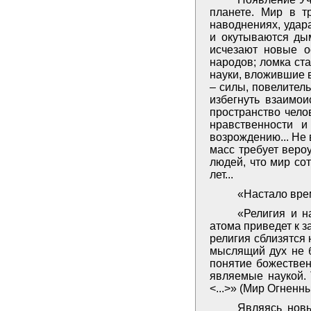
планете. Мир в т
наводнениях, удар
и окутываются ды
исчезают новые о
народов; ломка ст
науки, вложившие 
– силы, повелител
избегнуть взаимои
пространство ­чел
нравственности 
возрождению... Не
масс требует веро
людей, что мир со
лет...
«Настало врем
«Религия и н
атома приведет к з
религия сблизятся
мыслящий дух не б
понятие божествен
являемые наукой. 
<...>» (Мир Огненный,
Являясь новы