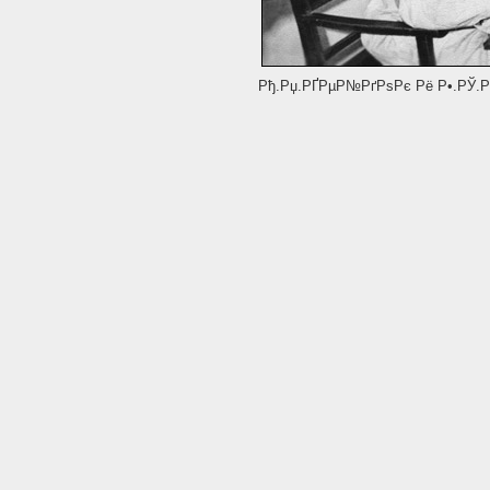
Рђ.Рџ.РҐРµР№РґРѕРє Рё Р•.РЎ.Р