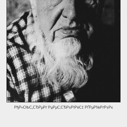
РђР»СЊС„СЂРµРґ РџРµС‚СЂРѕРІРёС‡ РҐРµР№РґРѕРє