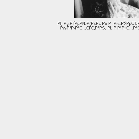
Рђ.Рџ.РҐРµР№РґРѕРє Рё Р .Рњ.РЎРµСЂ
РљР°Р·Р°С…СЃС‚Р°РЅ, Рі. Р‘Р°Р»С…Р°С