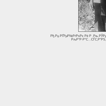
Рђ.Рџ.РҐРµР№РґРѕРє Рё Р .Рњ.РЎР
РљР°Р·Р°С…СЃС‚Р°РЅ, 