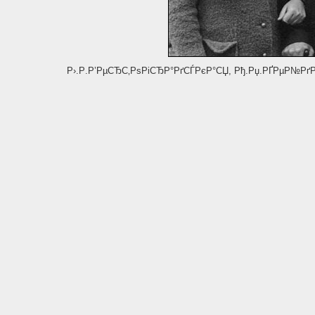
Р›.Р.Р’РµСЂС‚РѕРіСЂР°РґСЃРєР°СЏ, Рђ.Рџ.РҐРµР№РґР