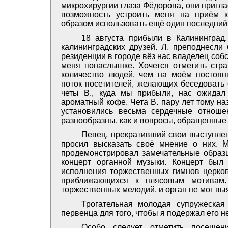
микрохирургии глаза Фёдорова, они пригла
возможность устроить меня на приём 
образом использовать ещё один последний
18 августа прибыли в Калининград
калининградских друзей. Л. преподнесли
резиденции в городе вёз нас владелец соб
меня понаслышке. Хочется отметить стр
количество людей, чем на моём постоян
поток посетителей, желающих беседовать 
четы В., куда мы прибыли, нас ожидал
ароматный кофе. Чета В. пару лет тому н
установились весьма сердечные отноше
разнообразны, как и вопросы, обращенные 
Певец, прекративший свои выступлен
просил высказать своё мнение о них. 
продемонстрировал замечательные образ
концерт органной музыки. Концерт был
исполнения торжественных гимнов церков
приближающихся к плясовым мотивам.
торжественных мелодий, и орган не мог выя
Трогательная молодая супружеская
первенца для того, чтобы я подержал его н
Особо следует отметить посещен