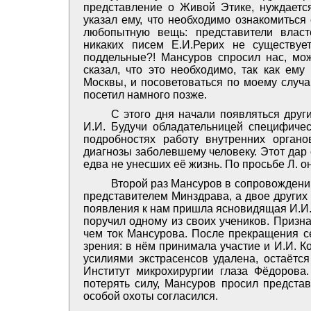
представление о Живой Этике, нуждается
указал ему, что необходимо ознакомиться
любопытную вещь: представители власт
никаких писем Е.И.Рерих не существуе
поддельные?! Мансуров спросил нас, мо
сказал, что это необходимо, так как ему
Москвы, и посоветоваться по моему случа
посетил намного позже.
С этого дня начали появляться друг
И.И. Будучи обладательницей специфичес
подробностях работу внутренних органо
диагнозы заболевшему человеку. Этот дар 
едва не унесших её жизнь. По просьбе Л. о
Второй раз Мансуров в сопровождении
представителем Минздрава, а двое других
появления к нам пришла ясновидящая И.И. 
поручил одному из своих учеников. Призна
чем ток Мансурова. После прекращения с
зрения: в нём принимала участие и И.И. К
усилиями экстрасенсов удалена, остаётся
Институт микрохирургии глаза Фёдорова.
потерять силу, Мансуров просил представ
особой охоты согласился.