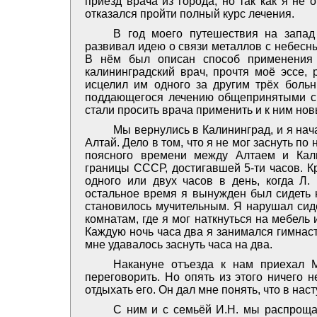
приезд врача из города, но так как я не
отказался пройти полный курс лечения.
В год моего путешествия на запад
развивал идею о связи металлов с небесн
В нём был описан способ применения 
калининградский врач, прочтя моё эссе,
исцелил им одного за другим трёх боль
поддающегося лечению общепринятыми ср
стали просить врача применить и к ним но
Мы вернулись в Калининград, и я на
Алтай. Дело в том, что я не мог заснуть п
поясного времени между Алтаем и Кал
границы СССР, достигавшей 5-ти часов. К
одного или двух часов в день, когда Л. 
остальное время я вынужден был сидеть н
становилось мучительным. Я нарушал сиде
комнатам, где я мог наткнуться на мебель 
Каждую ночь часа два я занимался гимнаст
мне удавалось заснуть часа на два.
Накануне отъезда к нам приехал М
переговорить. Но опять из этого ничего 
отдыхать его. Он дал мне понять, что в на
С ним и с семьёй И.Н. мы распрощал