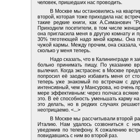
человек, пришедших нас проводить.
В Москве мы остановились на квартир
второй, которая тоже приходила нас встре
такие редкие книги, как А.Симанович "
Приходили посетители, в том числе женщи
она пригласила меня в другую комнату и 
30% тяготеющей надо мной кармы. Она по
чужой кармы. Между прочим, она сказала, 
сколько у меня теперь.
Надо сказать, что в Калининграде я з
больно принимать пищу. По указанию вр
вылечил. Когда экстрасенс в Москве пред
попросил её заодно избавить меня от сто
теперь уже знакомый по встречам с дру
интенсивный, чем у Мансурова, но очень п
мере эффективным: через полчаса всякие 
это. В её способность уменьшать карму на
это делать, но в редких случаях решают
неотрицаемо. <...>
В Москве мы рассчитывали второй ра
Италию. Нам удалось созвониться с ни
уведомив по телефону. К сожалению встре
повидавшись с ним во второй раз.