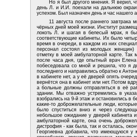
Но я был другого мнения. Я верил, ч
день Л. и И.И. поехали на дальнюю окраи
успехом. Был назначен день и час нашего 
11 августа после раннего завтрака 
чёрных дней моей жизни. Институт размеща
локоть Л. и шагая в белесый мрак, я бы
соответствующие кабинеты. Их было четыр
время в очереди, в каждом из них специал
персонал состоял из молодых женщин) 
отметку в моей амбулаторной карте. Так 
после часа дня, где опытный врач Елена
побеседовала со мной и решила, что я д
последнего и направились обратно к Антоно
в кабинете нет, а у её дверей опять очере
вернётся она в кабинет или нет. Потом вдр
а больные должны отправляться в её ра
здании. Мы отважно устремились в указ
взобрались на 9-й этаж и остановились в б
какие-то доброжелательные люди, которые
было спуститься вниз и через следующ
небольшое ожидание у дверей кабинета и,
амбулаторной карте, она очень доброжел
дистрофия - как была, так и осталась, ок
Георгиевна добавила, что имеющуюся у ме