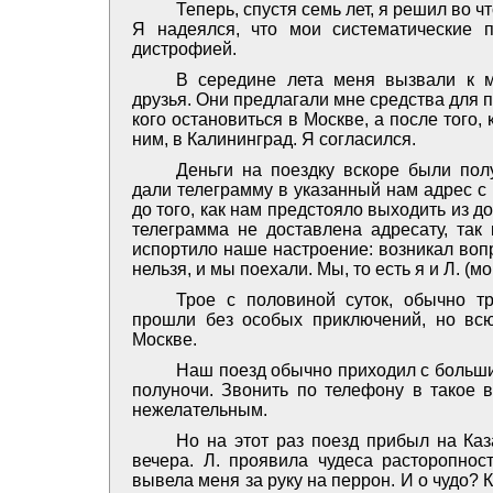
Теперь, спустя семь лет, я решил во чт
Я надеялся, что мои систематические п
дистрофией.
В середине лета меня вызвали к м
друзья. Они предлагали мне средства для п
кого остановиться в Москве, а после того,
ним, в Калининград. Я согласился.
Деньги на поездку вскоре были по
дали телеграмму в указанный нам адрес с 
до того, как нам предстояло выходить из д
телеграмма не доставлена адресату, так 
испортило наше настроение: возникал воп
нельзя, и мы поехали. Мы, то есть я и Л. (
Трое с половиной суток, обычно т
прошли без особых приключений, но всю
Москве.
Наш поезд обычно приходил с больши
полуночи. Звонить по телефону в такое в
нежелательным.
Но на этот раз поезд прибыл на Каз
вечера. Л. проявила чудеса расторопнос
вывела меня за руку на перрон. И о чудо? 