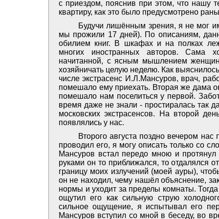
с приездом, пояснив при этом, что нашу 
квартиру, как это было предусмотрено рань
Будучи лишённым зрения, я не мог им
мы прожили 17 дней). По описаниям, данн
обилием книг. В шкафах и на полках ле
многих иностранных авторов. Сама хо
начитанной, с ясным мышлением женщины
хозяйничать целую неделю. Как выяснилось
числе экстрасенс И.Л.Мансуров, врач, ра
помешало ему приехать. Вторая же дама ок
помешало нам поселиться у первой. Забот
время даже не знали - простиралась так д
московских экстрасенсов. На второй де
появлялись у нас.
Второго августа поздно вечером нас 
проводил его, я могу описать только со сл
Мансуров встал передо мною и протянул 
руками он то приближался, то отдалялся от
границу моих излучений (моей ауры), чтоб
он не находил, чему нашёл объяснение, з
нормы и уходит за пределы комнаты. Тогда
ощутил его как сильную струю холодно
сильное ощущение, я испытывал его пер
Мансуров вступил со мной в беседу, во вр