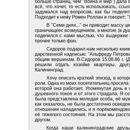
больше страниц, чем "Война и мир") дала В
всё, что хочет, то есть использовать, ссыл
задумался над вопросом, как бы поделит
Подходит к нему Ромен Роллан и говорит: "Я
В "Семи днях..." он приводит массу ц
граничащеес возмущением, а многие (в ду
поделился с нами мыслью, что выдержки и
прочее только фон.
Сидоров подарил нам несколько книже
дарственной надписью: "Альфреду Петрови
общим вершинам. В.Сидоров 15.08.86 г. (
решили отдать хозяйке квартиры, дру
Калининград.
Хочу описать краткий эпизод, в кот
роли. Одна из моих посетительниц просила
которой она работает. Упомянутая дочь в
душевного покоя и от этого страдала. Я с
была представлена молодая особа, её муж
как оказалось, не была достаточно осведо
отношения наладились, и я порекомендова
её тяжелого состояния. На этом мы расста
другом.
Когда наши калининградские друз