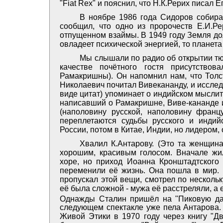
"Fiat Rех" и пояснил, что Н.К.Рерих писал Е
В ноябре 1986 года Сидоров собирае
сообщил, что одно из пророчеств Е.И.Р
отпущенном взаймы. В 1949 году Земля дол
овладеет психической энергией, то планета
Мы слышали по радио об открытии тю
качестве почётного гостя присутство
Рамакришны). Он напомнил нам, что Толс
Николаевич почитал Вивекананду, и исследо
виде цитат) упоминает о индийском мысли
написавший о Рамакришне, Виве-кананде и
(наполовину русской, наполовину франц
переплетаются судьбы русского и инди
России, потом в Китае, Индии, но лидером, 
Хвалил К.Антарову. (Это та женщина
хорошим, красивым голосом. Вначале жи
хоре, но приход Иоанна Кронштадтского и
переменили её жизнь. Она пошла в мир. 
пропускал этой вещи, смотрел по нескольк
её была сложной - мужа её расстреляли, а 
Однажды Сталин пришёл на "Пиковую даму
следующем спектакле уже пела Антарова.
Живой Этики в 1970 году через книгу "Дв