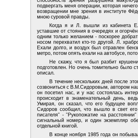
способность зрения разрушена макуло-
подвергать меня операции, которая ничего
возвращении мне зрения в институте Фёд
мною суровой правды.
Когда я и Л. вышли из кабинета Е
уставшие от стояния в очередях и огорчё
одним только желанием - поскорее добрат
носом перехватил кто-то другой. Л. храб
Ехали долго, и воздух был отравлен бен
метро, потом опять ехали на автобусе, пот
Не скажу, что я был разбит крушен
подготовлен. Но очень томительно было ст
описал.
В течение нескольких дней после эт
созвониться с В.М.Сидоровым, автором на
он посетил нас, и у нас состоялась инте
происходит в знаменательный день, вед
Умирая, он сказал, что его будущее воп
Сидоров сообщил, что вышло в свет его 
писателя" - "Рукопожатие на расстоянии"
сигнальный номер, и один экземпляр обе
отдельной книгой.
В конце ноября 1985 года он побыва