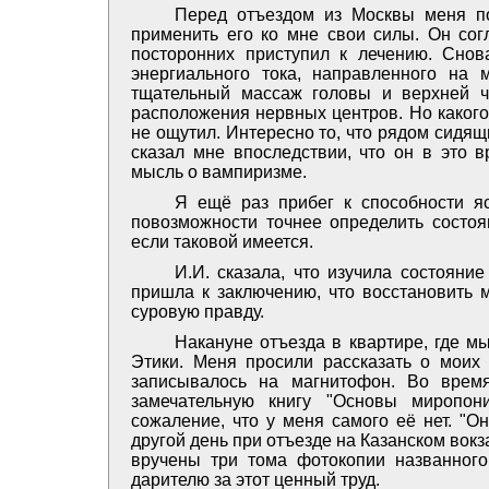
Перед отъездом из Москвы меня по
применить его ко мне свои силы. Он согл
посторонних приступил к лечению. Снов
энергиального тока, направленного на 
тщательный массаж головы и верхней ч
расположения нервных центров. Но какого
не ощутил. Интересно то, что рядом сидя
сказал мне впоследствии, что он в это 
мысль о вампиризме.
Я ещё раз прибег к способности я
повозможности точнее определить состоян
если таковой имеется.
И.И. сказала, что изучила состоян
пришла к заключению, что восстановить м
суровую правду.
Накануне отъезда в квартире, где м
Этики. Меня просили рассказать о моих 
записывалось на магнитофон. Во врем
замечательную книгу "Основы миропон
сожаление, что у меня самого её нет. "Он
другой день при отъезде на Казанском вок
вручены три тома фотокопии названного
дарителю за этот ценный труд.