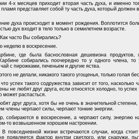
нии 4-х месяцев приходит вторая часть духа, и именно то
 пламя представляет собой ту часть духа, который должен 
ение духа происходит в момент рождения. Воплотится боль
стью дух входит в тело только в семилетнем возрасте.
Как часто Вы собирались?
 неделю в воскресение.
рбине, где была баснословная дешевизна продуктов, х
Харбине собирались поочередно то у одного члена, то 
 чай с пирожками, печеньем и другие яства.
того не делали, никакого такого угощенья, только голая бе
 что успех такого содружества зависит от того, насколько
лены не любят друг друга, если относятся холодно, то успех
ко может распасться.
бят друг друга, хотя бы не очень в значительной степени,
нем члены черпают силы, черпают тонкие энергии.
р, собираются в воскресение, а черпают силу, энергию 
ком-то возвышенном хорошем настроении.
В повседневной жизни встречаются случаи, когда стоит
 же появляется фактор внутри светлого, или снаружи, п