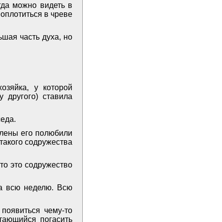
гда можно видеть в
воплотиться в чреве
шая часть духа, но
озяйка, у которой
у другого) ставила
седа.
 члены его полюбили
 такого содружества
 то это содружество
на всю неделю. Всю
 появиться чему-то
ытающийся погасить