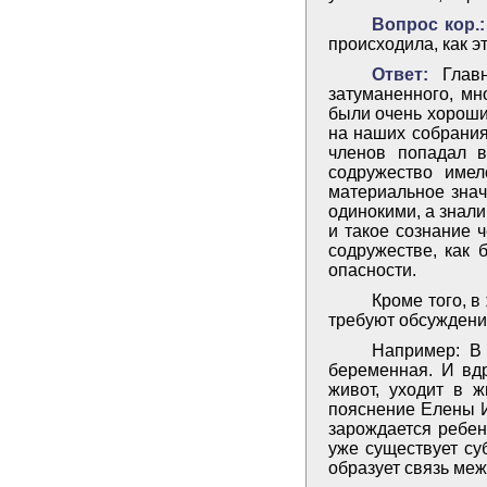
Вопрос кор.:
происходила, как э
Ответ:
Главн
затуманенного, мн
были очень хороши
на наших собрания
членов попадал в
содружество имел
материальное знач
одинокими, а знали
и такое сознание 
содружестве, как 
опасности.
Кроме того, 
требуют обсуждени
Например: В
беременная. И вдр
живот, уходит в 
пояснение Елены И
зарождается ребен
уже существует су
образует связь ме