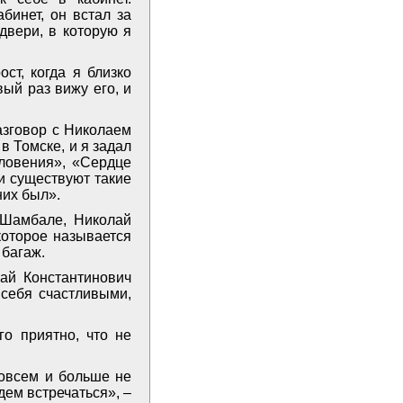
бинет, он встал за
двери, в которую я
ст, когда я близко
вый раз вижу его, и
азговор с Николаем
в Томске, и я задал
словения», «Сердце
и существуют такие
них был».
 Шамбале, Николай
которое называется
 багаж.
ай Константинович
 себя счастливыми,
го приятно, что не
совсем и больше не
дем встречаться», –