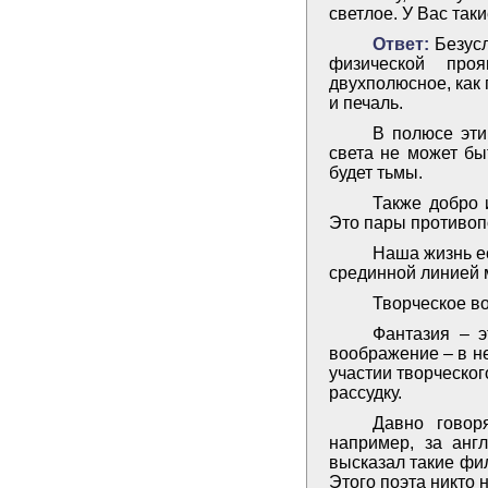
светлое. У Вас та
Ответ:
Безусл
физической про
двухполюсное, как 
и печаль.
В полюсе эти
света не может бы
будет тьмы.
Также добро 
Это пары противоп
Наша жизнь е
срединной линией
Творческое во
Фантазия – э
воображение – в не
участии творческо
рассудку.
Давно говор
например, за анг
высказал такие фи
Этого поэта никто 