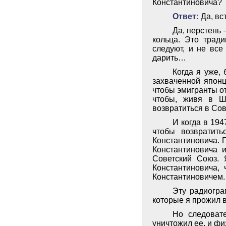
Константиновича?
Ответ:
Да, вс
Да, перстень 
кольца. Это тради
следуют, и не все
дарить…
Когда я уже,
захваченной японц
чтобы эмигранты о
чтобы, живя в Ш
возвратиться в Сов
И когда в 194
чтобы возвратит
Константиновича. 
Константиновича 
Советский Союз. 
Константиновича,
Константиновичем.
Эту радиогра
которые я прожил 
Но следовате
уничтожил ее, и фи