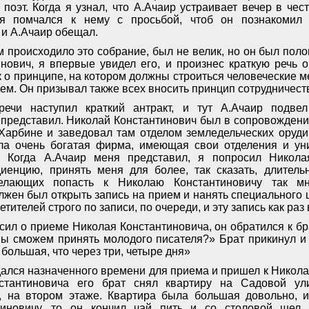
 поэт. Когда я узнал, что А.Ачаир устраивает вечер в че
, я помчался к нему с просьбой, чтоб он познакомил
 и А.Ачаир обещал.
м происходило это собрание, был не велик, но он был пол
нович, я впервые увидел его, и произнес краткую речь о
ак о принципе, на котором должны строиться человеческие 
ем. Он призывал также всех вносить принцип сотрудничеств
речи наступил краткий антракт, и тут А.Ачаир подв
 представил. Николай Константинович был в сопровождении
Харбине и заведовал там отделом земледельческих оруд
а очень богатая фирма, имеющая свои отделения и ун
. Когда А.Ачаир меня представил, я попросил Никола
иенцию, принять меня для более, так сказать, длитель
желающих попасть к Николаю Константиновичу так мн
лжен был открыть запись на прием и нанять специального 
тителей строго по записи, по очереди, и эту запись как раз 
сил о приеме Николая Константиновича, он обратился к бр
 мы сможем принять молодого писателя?» Брат прикинул и 
 большая, что через три, четыре дня»
дался назначенного времени для приема и пришел к Никола
стантиновича его брат снял квартиру на Садовой ул
, на втором этаже. Квартира была большая довольно, и
иновичу, то он кончил чай пить и со столовой шел 