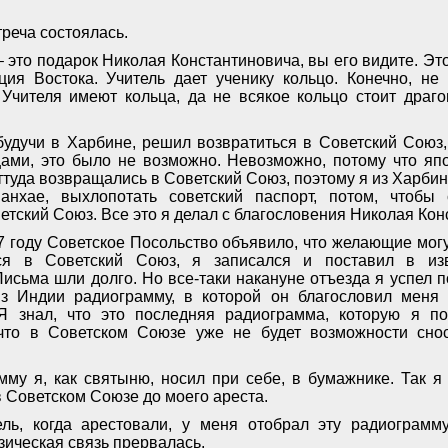
треча состоялась.
– это подарок Николая Константиновича, вы его видите. Эт
ция Востока. Учитель дает ученику кольцо. Конечно, не
 Учителя имеют кольца, да не всякое кольцо стоит драго
 будучи в Харбине, решил возвратиться в Советский Союз,
ами, это было не возможно. Невозможно, потому что яп
ттуда возвращались в Советский Союз, поэтому я из Харбин
анхае, выхлопотать советский паспорт, потом, чтобы
етский Союз. Все это я делал с благословения Николая Кон
7 году Советское Посольство объявило, что желающие могу
ься в Советский Союз, я записался и поставил в изв
Письма шли долго. Но все-таки накануне отъезда я успел п
из Индии радиограмму, в которой он благословил меня
Я знал, что это последняя радиограмма, которую я п
 что в Советском Союзе уже не будет возможности сно
мму я, как святыню, носил при себе, в бумажнике. Так я 
в Советском Союзе до моего ареста.
ль, когда арестовали, у меня отобрал эту радиограмму
зическая связь прервалась.