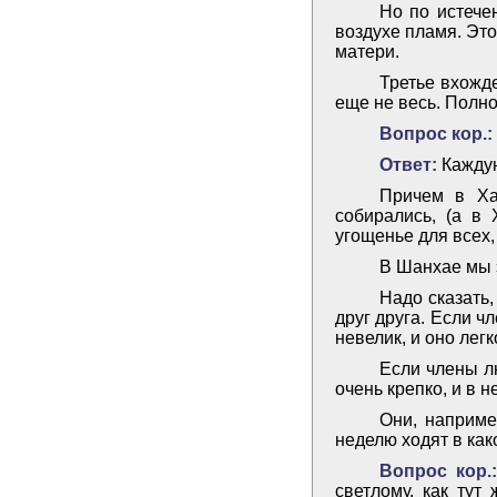
Но по истече
воздухе пламя. Это
матери.
Третье вхожд
еще не весь. Полно
Вопрос кор.:
Ответ:
Каждую
Причем в Ха
собирались, (а в 
угощенье для всех,
В Шанхае мы э
Надо сказать,
друг друга. Если ч
невелик, и оно лег
Если члены лю
очень крепко, и в 
Они, наприме
неделю ходят в ка
Вопрос кор.:
светлому, как тут