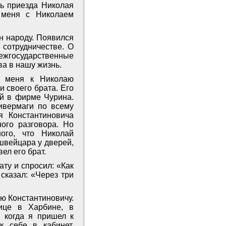
сть приезда Николая
 меня с Николаем
он народу. Появился
 сотрудничестве. О
межгосударственные
а в нашу жизнь.
ел меня к Николаю
 своего брата. Его
ий в фирме Чурина.
ивермаги по всему
я Константиновича
ного разговора. Но
ого, что Николай
швейцара у дверей,
вел его брат.
ату и спросил: «Как
сказал: «Через три
ю Константиновичу.
ице в Харбине, в
 когда я пришел к
к себе в кабинет.