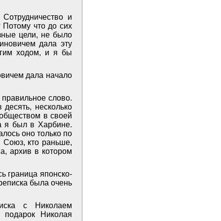
 Сотрудничество и
 Потому что до сих
зные цели, не было
тиновичем дала эту
гим ходом, и я бы
овичем дала начало
 правильное слово.
 десять, несколько
 обществом в своей
а я был в Харбине.
лось оно только по
 Союз, кто раньше,
ва, архив в котором
сь граница японско-
ереписка была очень
иска с Николаем
о подарок Николая