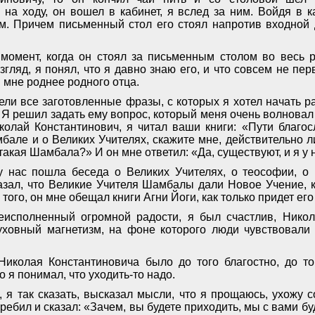
на ходу, он вошел в кабинет, я вслед за ним. Войдя в ка
. Причем письменный стол его стоял напротив входной 
 момент, когда он стоял за письменным столом во весь ро
згляд, я понял, что я давно знаю его, и что совсем не пер
н мне роднее родного отца.
ели все заготовленные фразы, с которых я хотел начать р
Я решил задать ему вопрос, который меня очень волновал 
иколай Константинович, я читал ваши книги: «Пути благо
мбале и о Великих Учителях, скажите мне, действительно л
такая Шамбала?» И он мне ответил: «Да, существуют, и я у 
у нас пошла беседа о Великих Учителях, о теософии, о
азал, что Великие Учителя Шамбалы дали Новое Учение, 
того, он мне обещал книги Агни Йоги, как только придет его
исполненный огромной радости, я был счастлив, Никол
уховный магнетизм, на фоне которого люди чувствовали
Николая Константиновича было до того благостно, до то
о я понимал, что уходить-то надо.
, я так сказать, высказал мысли, что я прощаюсь, ухожу 
еребил и сказал: «Зачем, вы будете приходить, мы с вами бу