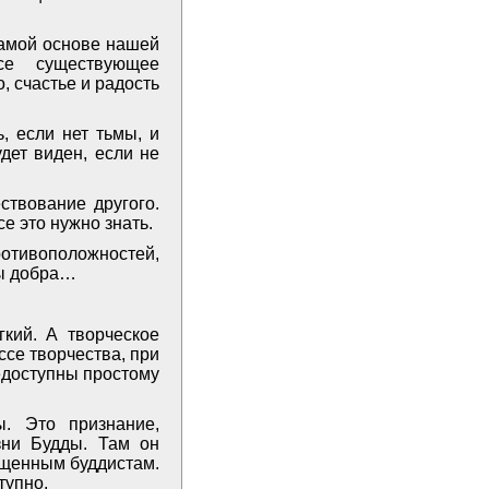
самой основе нашей
се существующее
, счастье и радость
, если нет тьмы, и
дет виден, если не
ствование другого.
е это нужно знать.
ротивоположностей,
ны добра…
гкий. А творческое
ссе творчества, при
едоступны простому
ы. Это признание,
зни Будды. Там он
ященным буддистам.
тупно.