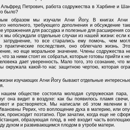
Альфред Петрович, работа содружества в Харбине и Шан
то было?
ым образом мы изучали Агни Йогу. В книгах Агни
ого неполного, требующего дополнения и обсуждение таких
е упражнения для рассудка и полезные для расширения соз
х мы обсуждали отдельные случаи из нашей жизни: если к
 затруднение, то все старались ему помочь, чем могл
о практические последствия, оно облегчало жизнь. Эт
ение, но еще моральное значение. Члены содружества н
, что за ними стоят их собратья, которые готовы прийти к н
человека дает уверенность. Мало того, это сознание, что 
бы окружала какой-то нас защитною чертою, которая ог
в жизни изучающих Агни Йогу бывают отдельные интересны
я.
 нашем обществе состояла молодая супружеская пара,
уг она видит в воздухе: как бы появилось пламя свечи,
живот и растворяется. Мы написали об этом явлении в
вановны Рерих, что воплощение духа в материю, или опус
ок, происходит поэтапно. При зачатии, когда еще не сфор
бстанция, образующая плод, в неё входит часть воплощаю
жду духом и развивающимся плодом в утробе матери.