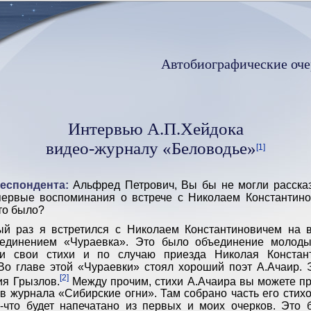
Автобиографические оче
Интервью А.П.Хейдока
видео-журналу «Беловодье»
[1]
еспондента:
Альфред Петрович, Вы бы не могли расска
первые воспоминания о встрече с Николаем Константин
то было?
 раз я встретился с Николаем Константиновичем на в
единением «Чураевка». Это было объединение молоды
ли свои стихи и по случаю приезда Николая Констан
Во главе этой «Чураевки» стоял хороший поэт А.Ачаир. 
[2]
я Грызлов.
Между прочим, стихи А.Ачаира вы можете пр
 журнала «Сибирские огни». Там собрано часть его стихов
е-что будет напечатано из первых и моих очерков. Это 