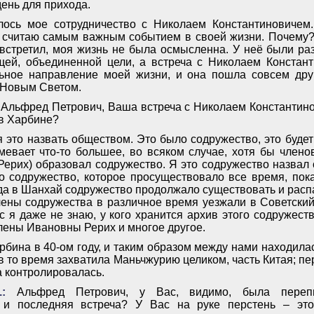
ень для прихода.
лось мое сотрудничество с Николаем Константиновичем.
я считаю самым важным событием в своей жизни. Почему?
е встретил, моя жизнь не была осмысленна. У неё были ра
щей, объединенной цели, а встреча с Николаем Констан
льное направление моей жизни, и она пошла совсем дру
ь Новым Светом.
Альфред Петрович, Ваша встреча с Николаем Константин
в Харбине?
 это назвать обществом. Это было содружество, это будет
евает что-то большее, во всяком случае, хотя бы членов
. Рерих) образовал содружество. Я это содружество назвал
ло содружество, которое просуществовало все время, пок
да в Шанхай содружество продолжало существовать и распа
члены содружества в различное время уезжали в Советский
с я даже не знаю, у кого хранится архив этого содружест
лены Ивановны Рерих и многое другое.
рбина в 40-ом году, и таким образом между нами находила
в то время захватила Маньчжурию целиком, часть Китая; п
а контролировалась.
:
Альфред Петрович, у Вас, видимо, была переп
 и последняя встреча? У Вас на руке перстень – эт