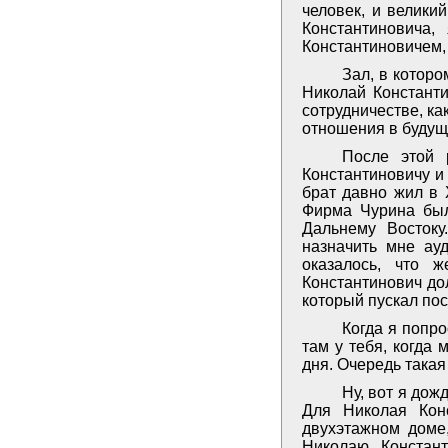
человек, и великий
Константиновича
Константиновичем,
Зал, в которо
Николай Константи
сотрудничестве, к
отношения в будущ
После этой 
Константиновичу и
брат давно жил в 
Фирма Чурина был
Дальнему Востоку
назначить мне ауд
оказалось, что 
Константинович до
который пускал посе
Когда я попро
там у тебя, когда
дня. Очередь такая
Ну, вот я дож
Для Николая Кон
двухэтажном доме
Николаю Констант