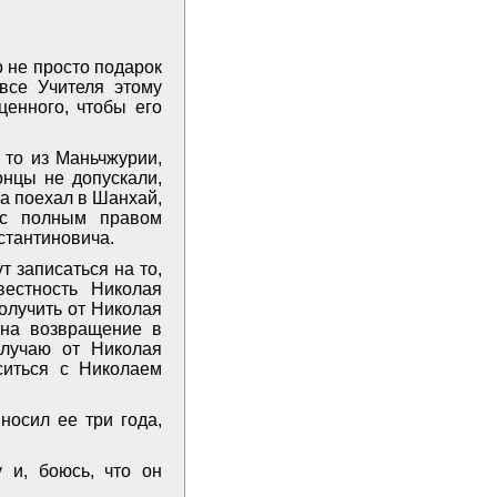
о не просто подарок
 все Учителя этому
ценного, чтобы его
 то из Маньчжурии,
онцы не допускали,
а поехал в Шанхай,
 с полным правом
стантиновича.
т записаться на то,
естность Николая
олучить от Николая
 на возвращение в
олучаю от Николая
ситься с Николаем
носил ее три года,
 и, боюсь, что он