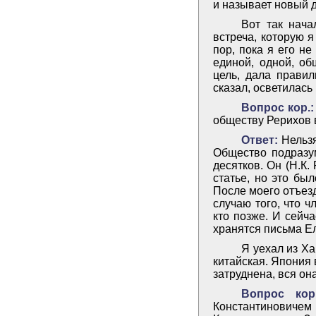
и называет новый д
Вот так нача
встреча, которую 
пор, пока я его н
единой, одной, об
цель, дала прави
сказал, осветилас
Вопрос кор.:
обществу Рерихов 
Ответ:
Нельзя
Общество подразум
десятков. Он (Н.К
статье, но это бы
После моего отъез
случаю того, что 
кто позже. И сейча
хранятся письма Е
Я уехал из Ха
китайская. Япония 
затруднена, вся он
Вопрос кор.
Константиновичем