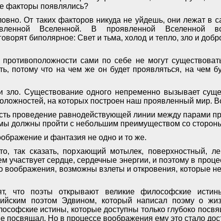
кие факторы появлялись?
овно. От таких факторов никуда не уйдешь, они лежат в 
явленной Вселенной. В проявленной Вселенной в
говорят биполярное: Свет и тьма, холод и тепло, зло и добро
 противоположности сами по себе не могут существовать
ть, потому что на чем же он будет проявляться, на чем бу
и зло. Существование одного непременно вызывает суще
оложностей, на которых построен наш проявленный мир. Вс
сть проведение равнодействующей линии между парами п
 мы должны пройти с небольшим преимуществом со сторо
ображение и фантазия не одно и то же.
то, так сказать, порхающий мотылек, поверхностный, ле
м участвует сердце, сердечные энергии, и поэтому в проце
го воображения, возможны взлеты и откровения, которые н
ят, что поэты открывают великие философские истин
лийским поэтом Эдвином, который написал поэму о жи
лософские истины, которые доступны только глубоко посв
не посвящал. Но в процессе воображения ему это стало дос