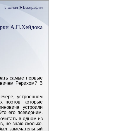
Главная
Биография
рки А.П.Хейдока
зать самые первые
овичем Рерихом? В
ечере, устроенном
х поэтов, которые
тиновича устроили
Это его псевдоним.
очитать в одном из
, не знаю сколько.
был замечательный