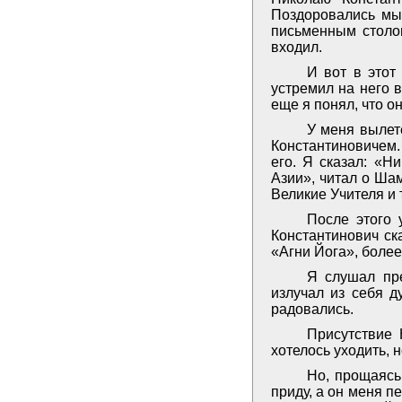
Поздоровались мы 
письменным столом
входил.
И вот в этот
устремил на него в
еще я понял, что о
У меня вылет
Константиновичем. 
его. Я сказал: «Н
Азии», читал о Ша
Великие Учителя и 
После этого 
Константинович ск
«Агни Йога», более 
Я слушал пре
излучал из себя д
радовались.
Присутствие 
хотелось уходить, н
Но, прощаясь
приду, а он меня п